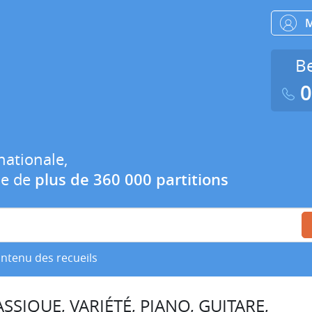
Be
0
nationale,
ue de
plus de 360 000 partitions
ontenu des recueils
SSIQUE, VARIÉTÉ, PIANO, GUITARE,