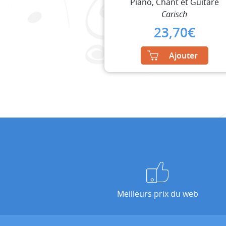
Piano, Chant et Guitare
Carisch
23,70
€
Ajouter
Meilleurs prix du web