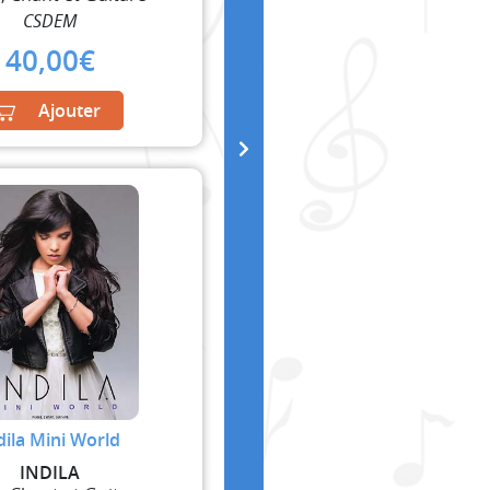
CSDEM
40,00
€
Ajouter
dila Mini World
INDILA