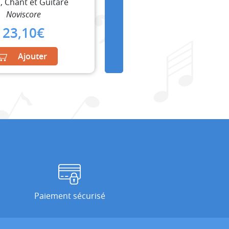
, Chant et Guitare
Noviscore
23,10
€
Ajouter
Paiement sécurisé