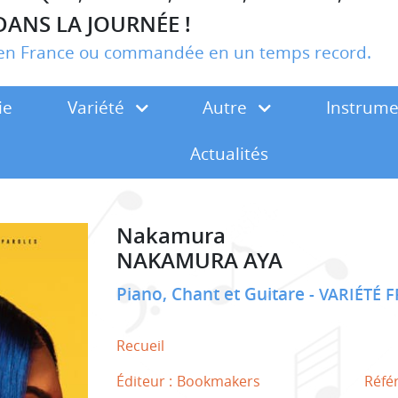
DANS LA JOURNÉE !
r en France ou commandée en un temps record.
ie
Variété
Autre
Instrum
Actualités
Nakamura
NAKAMURA AYA
Piano, Chant et Guitare
VARIÉTÉ 
Recueil
Éditeur :
Bookmakers
Réfé