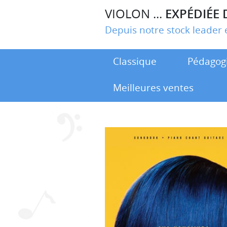
VIOLON ...
EXPÉDIÉE 
Depuis notre stock leade
Classique
Pédagog
Meilleures ventes