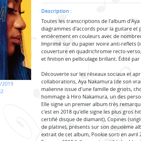
Description :
Toutes les transcriptions de l'album d'Ay
diagrammes d'accords pour la guitare et 
entièrement en couleurs avec de nombreus
Imprimé sur du papier ivoire anti-reflets (
couverture en quadrichromie recto-verso
et finition en pelliculage brillant. Édité p
Découverte sur les réseaux sociaux et a
collaborations, Aya Nakamura (de son vr
/2019
malienne issue d'une famille de griots, c
32
hommage à Hiro Nakamura, un des personn
Elle signe un premier album très remarqué
c'est en 2018 qu'elle signe les plus gros hit
certifié disque de diamant), Copines (singl
de platine), présents sur son deuxième 
extrait de cet album, Pookie sorti en avril