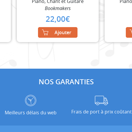
Piano, Chant et Guitare
Piano
Bookmakers
22,00
€
Ajouter
NOS GARANTIES
Frais de port à prix coûtant
Meilleurs délais du web