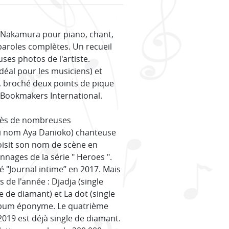
a Nakamura pour piano, chant,
paroles complètes. Un recueil
es photos de l'artiste.
idéal pour les musiciens) et
, broché deux points de pique
ar Bookmakers International.
près de nombreuses
ai nom Aya Danioko) chanteuse
hoisit son nom de scène en
ages de la série " Heroes ".
 "Journal intime” en 2017. Mais
s de l'année : Djadja (single
e de diamant) et La dot (single
album éponyme. Le quatrième
 2019 est déjà single de diamant.