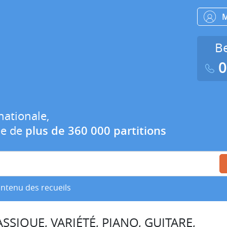
Be
0
nationale,
ue de
plus de 360 000 partitions
ontenu des recueils
SSIQUE, VARIÉTÉ, PIANO, GUITARE,