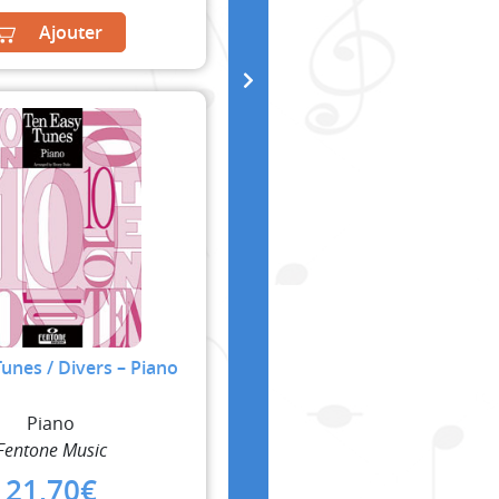
Ajouter
Tunes / Divers – Piano
Piano
Fentone Music
21,70
€