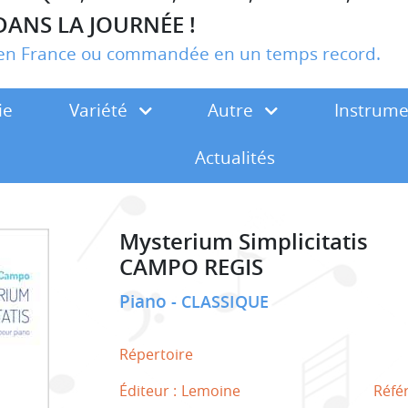
DANS LA JOURNÉE !
r en France ou commandée en un temps record.
ie
Variété
Autre
Instrum
Actualités
Mysterium Simplicitatis
CAMPO REGIS
Piano
CLASSIQUE
Répertoire
Éditeur :
Lemoine
Réfé