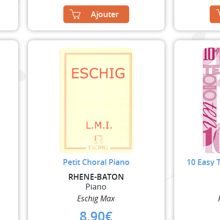
Ajouter
Petit Choral Piano
10 Easy 
RHENE-BATON
Piano
Eschig Max
8,90
€