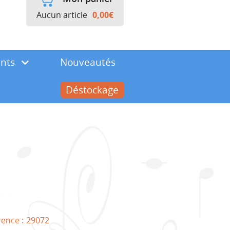
Aucun article
0,00
€
ents
Nouveautés
Déstockage
rence :
29072