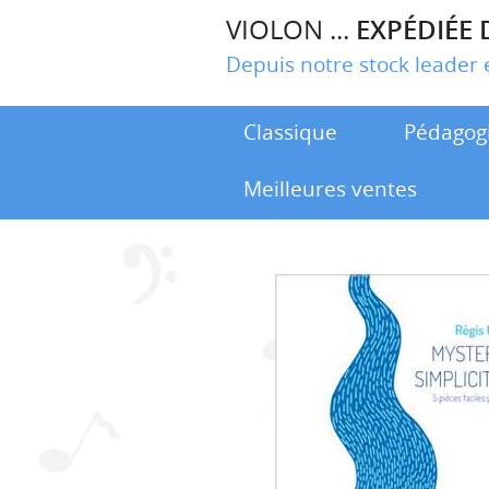
VIOLON ...
EXPÉDIÉE 
Depuis notre stock leade
Classique
Pédagog
Meilleures ventes