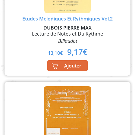
Etudes Melodiques Et Rythmiques Vol.2
DUBOIS PIERRE-MAX
Lecture de Notes et Du Rythme
Billaudot
Original
Current
9,17
€
13,10
€
price
price
was:
is:
Ajouter
13,10€.
9,17€.