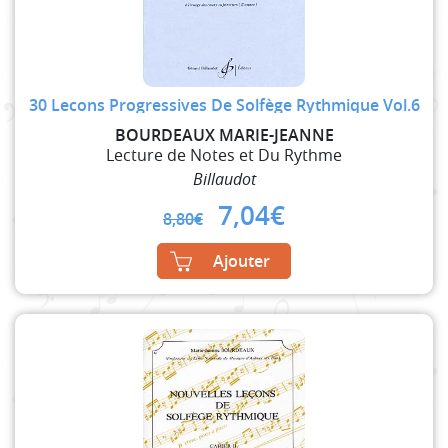
30 Lecons Progressives De Solfège Rythmique Vol.6
BOURDEAUX MARIE-JEANNE
Lecture de Notes et Du Rythme
Billaudot
Original
Current
7,04
€
8,80
€
price
price
was:
is:
Ajouter
8,80€.
7,04€.