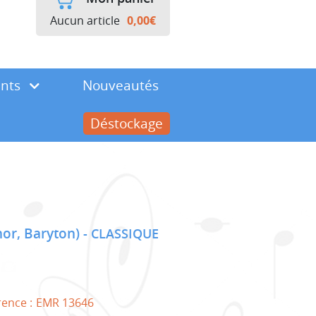
Aucun article
0,00
€
ents
Nouveautés
Déstockage
nor, Baryton)
CLASSIQUE
rence :
EMR 13646