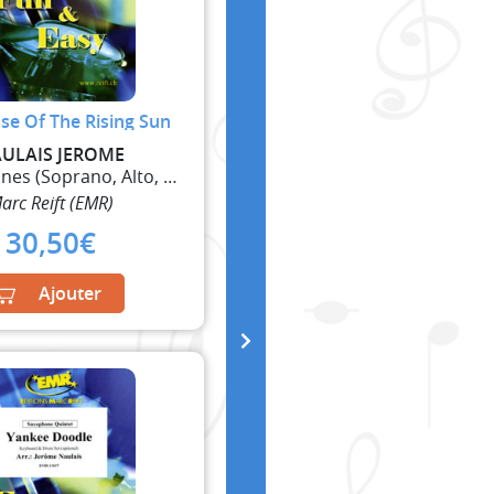
se Of The Rising Sun
ULAIS JEROME
5 Saxophones (Soprano, Alto, 2 Ténor, Baryton)
arc Reift (EMR)
30,50
€
Ajouter