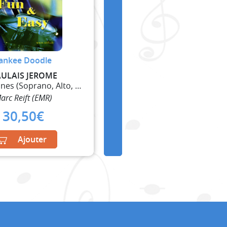
ankee Doodle
ULAIS JEROME
5 Saxophones (Soprano, Alto, 2 Ténor, Baryton)
arc Reift (EMR)
30,50
€
Ajouter