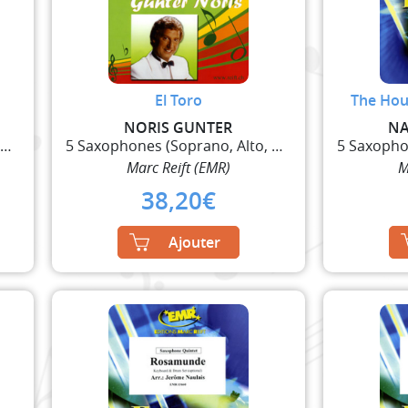
El Toro
The Hou
NORIS GUNTER
NA
5 Saxophones (Soprano, Alto, 2 Ténor, Baryton)
5 Saxophones (Soprano, Alto, 2 Ténor, Baryton)
Marc Reift (EMR)
M
38,20
€
Ajouter