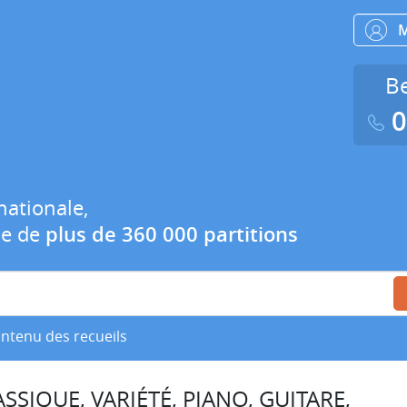
Be
0
nationale,
ue de
plus de 360 000 partitions
ontenu des recueils
SSIQUE, VARIÉTÉ, PIANO, GUITARE,