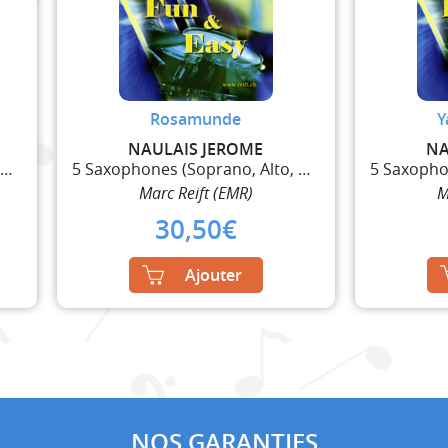
Rosamunde
Y
NAULAIS JEROME
NA
5 Saxophones (Soprano, Alto, 2 Ténor, Baryton)
5 Saxophones (Soprano, Alto, 2 Ténor, Baryton)
Marc Reift (EMR)
M
30,50
€
Ajouter
NOS GARANTIES