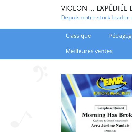
VIOLON ...
EXPÉDIÉE 
Depuis notre stock leade
Classique
Pédagog
Meilleures ventes