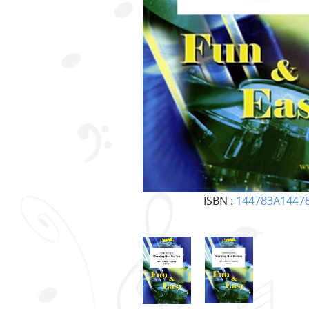
ISBN :
144783A1447