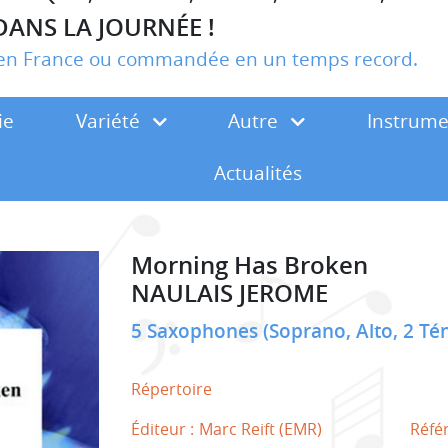
DANS LA JOURNÉE !
r en France ou commandée en un temps record.
ie
Variété
Autre
Instrum
Actualités
Morning Has Broken
NAULAIS JEROME
5 Saxophones (Soprano, Alto, 2 Té
Répertoire
Éditeur :
Marc Reift (EMR)
Réfé