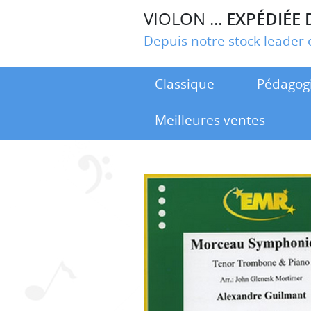
VIOLON ...
EXPÉDIÉE 
Depuis notre stock leade
Classique
Pédagog
Meilleures ventes