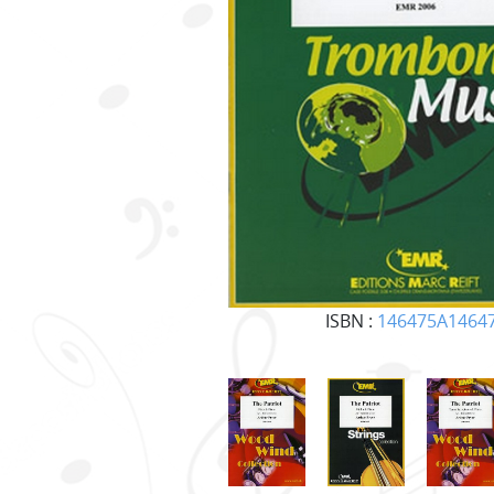
ISBN :
146475A1464