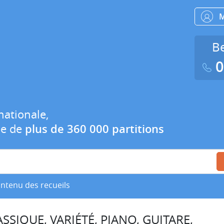
Be
0
nationale,
ue de
plus de 360 000 partitions
ontenu des recueils
SSIQUE, VARIÉTÉ, PIANO, GUITARE,