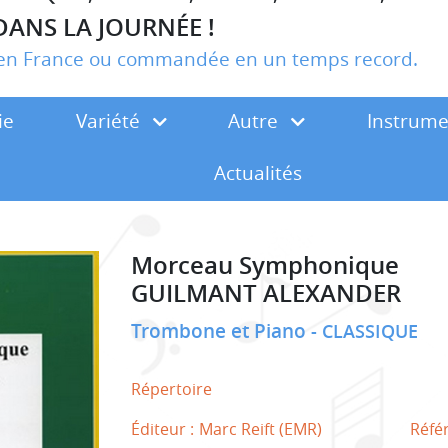
DANS LA JOURNÉE !
r en France ou commandée en un temps record.
ie
Variété
Autre
Instrum
Actualités
Morceau Symphonique
GUILMANT ALEXANDER
Trombone et Piano
CLASSIQUE
Répertoire
Éditeur :
Marc Reift (EMR)
Réfé