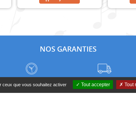
NOS GARANTIES
Frais de port à prix coûtant
Meilleurs délais du web
ur ceux que vous souhaitez activer
Tout accepter
Tout 
Nos magasins
Qui sommes-nous ?
 D'UN CONSEIL ?
Contactez-nous au 04 95 082 08