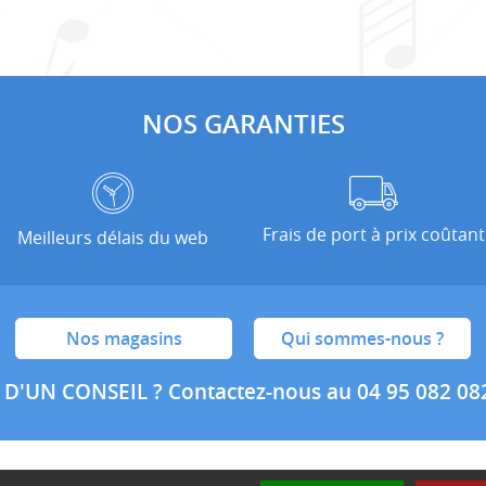
NOS GARANTIES
Frais de port à prix coûtant
Meilleurs délais du web
Nos magasins
Qui sommes-nous ?
 D'UN CONSEIL ?
Contactez-nous au 04 95 082 08
nditions générales de ventes
Mentions légales
Politique de confidential