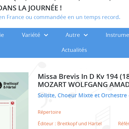
DANS LA JOURNÉE !
r en France ou commandée en un temps record.
ie
Variété
Autre
Instrum
Actualités
Missa Brevis In D Kv 194 (1
MOZART WOLFGANG AMA
Soliste, Choeur Mixte et Orchestre
Répertoire
Éditeur :
Breitkopf und Härtel
Réfé