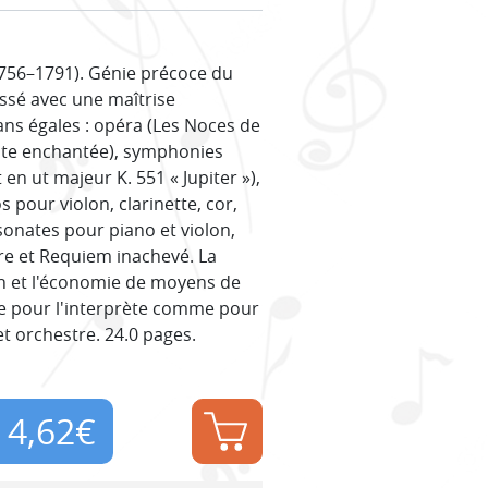
756–1791). Génie précoce du
ssé avec une maîtrise
ans égales : opéra (Les Noces de
Flûte enchantée), symphonies
 en ut majeur K. 551 « Jupiter »),
 pour violon, clarinette, cor,
sonates pour piano et violon,
 et Requiem inachevé. La
on et l'économie de moyens de
ue pour l'interprète comme pour
t orchestre. 24.0 pages.
4,62
€
Original
Current