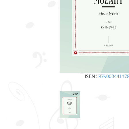
ISBN :
97900044117