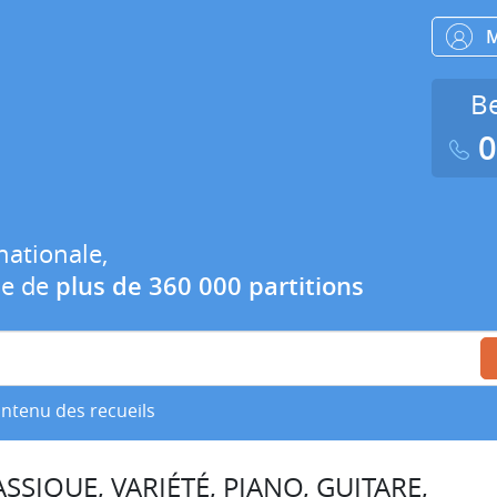
Be
0
nationale,
ue de
plus de 360 000 partitions
ontenu des recueils
SSIQUE, VARIÉTÉ, PIANO, GUITARE,