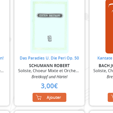
n!
Das Paradies U. Die Peri Op. 50
Kantate 
N
SCHUMANN ROBERT
BACH 
Soliste, Choeur Mixte et Orchestre
Soliste, Choeur Mixte et Orchestre
Breitkopf und Härtel
Bre
3,00
€
Ajouter