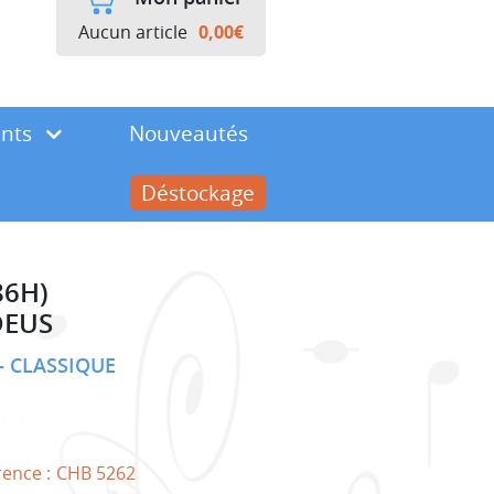
Aucun article
0,00
€
ents
Nouveautés
Déstockage
86H)
DEUS
CLASSIQUE
rence :
CHB 5262