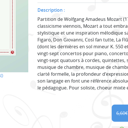
Description :
Partition de Wolfgang Amadeus Mozart (1
classicisme viennois, Mozart a tout embra
stylistique et une inspiration mélodique s
Figaro, Don Giovanni, Così fan tutte, La 
(dont les dernières en sol mineur K. 550 et
vingt-sept concertos pour piano, concertos
vingt-sept quatuors à cordes, quintettes, 
musique de chambre, musique de chambre
clarté formelle, la profondeur d'expressi
80
son langage en font une référence absol
le pédagogue. Pour soliste, choeur mixte e
6,60
€