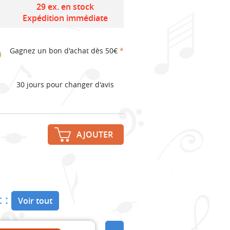
price
price
29 ex. en stock
Expédition immédiate
was:
is:
Gagnez un bon d'achat dès 50€
*
6,60€.
4,62€.
30 jours pour changer d'avis
AJOUTER
 :
Voir tout