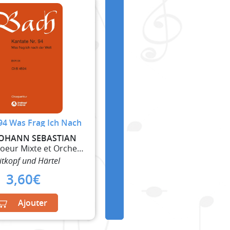
94 Was Frag Ich Nach
JOHANN SEBASTIAN
Soliste, Choeur Mixte et Orchestre
itkopf und Härtel
3,60
€
Ajouter