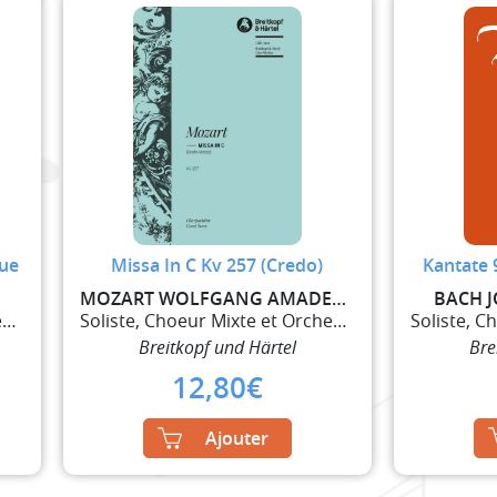
ue
Missa In C Kv 257 (Credo)
Kantate 
N
MOZART WOLFGANG AMADEUS
BACH 
Soliste, Choeur Mixte et Orchestre
Soliste, Choeur Mixte et Orchestre
Breitkopf und Härtel
Bre
12,80
€
Ajouter