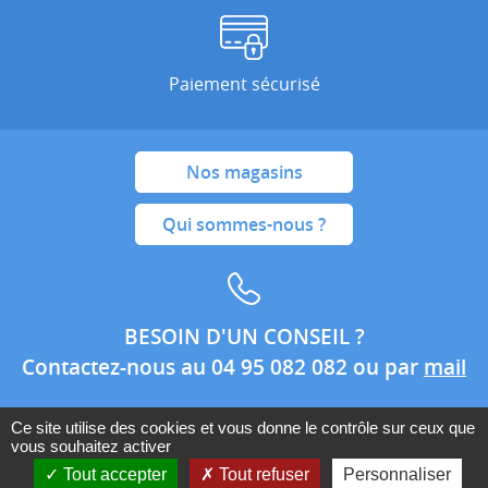
Paiement sécurisé
Nos magasins
Qui sommes-nous ?
BESOIN D'UN CONSEIL ?
Contactez-nous au 04 95 082 082 ou par
mail
Ce site utilise des cookies et vous donne le contrôle sur ceux que
vous souhaitez activer
Conditions générales de ventes
Mentions légales
Tout accepter
Tout refuser
Personnaliser