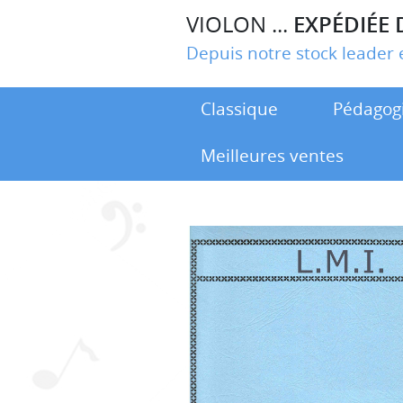
VIOLON ...
EXPÉDIÉE 
Depuis notre stock leade
Classique
Pédagog
Meilleures ventes