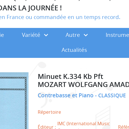
DANS LA JOURNÉE !
r en France ou commandée en un temps record.
ie
Variété
Autre
Instrum
Actualités
Minuet K.334 Kb Pft
MOZART WOLFGANG AMA
Contrebasse et Piano
CLASSIQUE
Répertoire
IMC (International Music
Éditeur :
Réfé