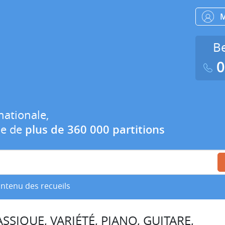
Be
0
nationale,
ue de
plus de 360 000 partitions
ontenu des recueils
SSIQUE, VARIÉTÉ, PIANO, GUITARE,