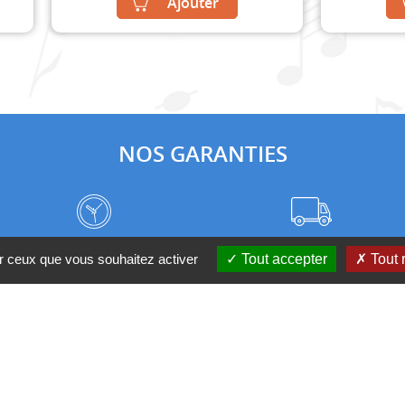
Ajouter
NOS GARANTIES
Frais de port à prix coûtant
Meilleurs délais du web
ur ceux que vous souhaitez activer
Tout accepter
Tout 
Nos magasins
Qui sommes-nous ?
 D'UN CONSEIL ?
Contactez-nous au 04 95 082 08