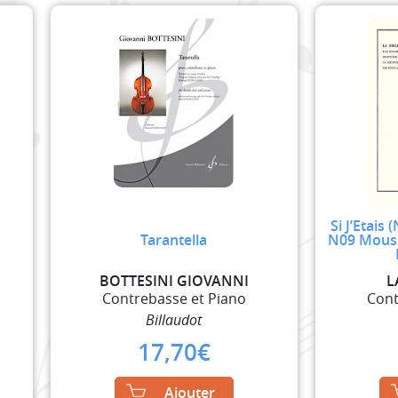
Si J’Etai
Tarantella
N09 Mouss
BOTTESINI GIOVANNI
L
Contrebasse et Piano
Cont
Billaudot
17,70
€
Ajouter