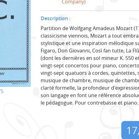
Company)
Description :
Partition de Wolfgang Amadeus Mozart (1
classicisme viennois, Mozart a tout embra
stylistique et une inspiration mélodique s
Figaro, Don Giovanni, Così fan tutte, La 
(dont les dernières en sol mineur K. 550 et
vingt-sept concertos pour piano, concertos
vingt-sept quatuors à cordes, quintettes, 
musique de chambre, musique de chambre
clarté formelle, la profondeur d'expressi
75
son langage en font une référence absol
le pédagogue. Pour contrebasse et piano. 
17