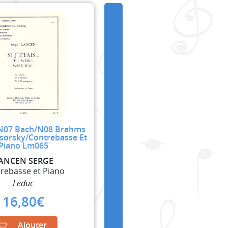
s (N07 Bach/N08 Brahms
orsky/Contrebasse Et
Piano Lm065
ANCEN SERGE
rebasse et Piano
Leduc
16,80
€
Ajouter