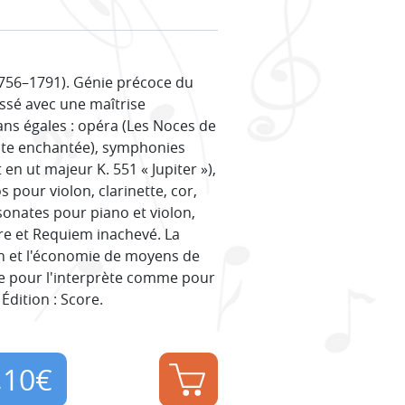
756–1791). Génie précoce du
ssé avec une maîtrise
ans égales : opéra (Les Noces de
Flûte enchantée), symphonies
 en ut majeur K. 551 « Jupiter »),
 pour violon, clarinette, cor,
sonates pour piano et violon,
 et Requiem inachevé. La
on et l'économie de moyens de
ue pour l'interprète comme pour
Édition : Score.
,10
€