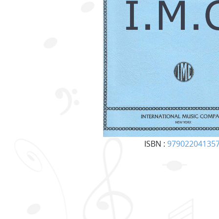
ISBN :
97902204135