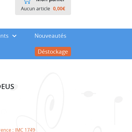
Aucun article
0,00
€
ents
Nouveautés
Déstockage
DEUS
rence :
IMC 1749