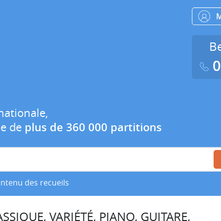
Be
0
nationale,
ue de
plus de 360 000 partitions
ontenu des recueils
SSIQUE, VARIÉTÉ, PIANO, GUITARE,