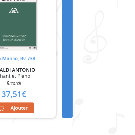
o Manlio, Rv 738
VALDI ANTONIO
hant et Piano
Ricordi
37,51
€
Ajouter