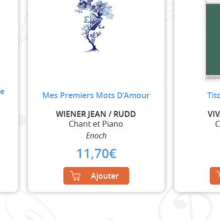
De
Mes Premiers Mots D’Amour
Tit
WIENER JEAN / RUDD
VI
Chant et Piano
C
Enoch
11,70
€
Ajouter