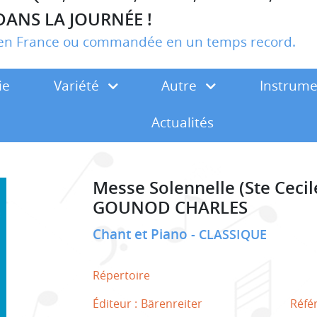
DANS LA JOURNÉE !
r en France ou commandée en un temps record.
ie
Variété
Autre
Instrum
Actualités
Messe Solennelle (Ste Cecil
GOUNOD CHARLES
Chant et Piano
CLASSIQUE
Répertoire
Éditeur :
Bärenreiter
Réfé