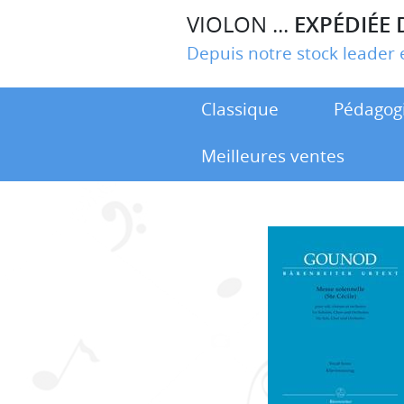
VIOLON ...
EXPÉDIÉE 
Depuis notre stock leade
Classique
Pédagog
Meilleures ventes