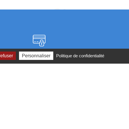
Paiement sécurisé
refuser
Personnaliser
Politique de confidentialité
2 ou par
mail
ité