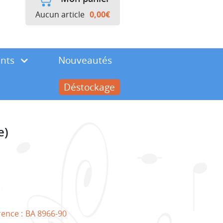
Aucun article
0,00
€
ents
Nouveautés
Déstockage
e)
rence :
BA 8966-90