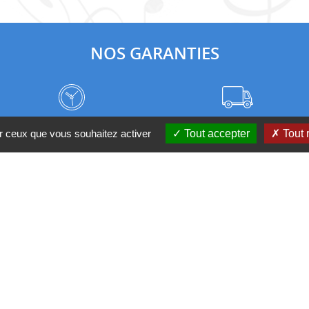
NOS GARANTIES
Frais de port à prix coûtant
Meilleurs délais du web
ur ceux que vous souhaitez activer
Tout accepter
Tout 
Nos magasins
Qui sommes-nous ?
 D'UN CONSEIL ?
Contactez-nous au 04 95 082 08
nditions générales de ventes
Mentions légales
Politique de confidential