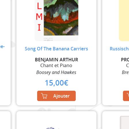
ee-
Song Of The Banana Carriers
Russisch
BENJAMIN ARTHUR
PR
Chant et Piano
C
Boosey and Hawkes
Bre
15,00
€
Ajouter