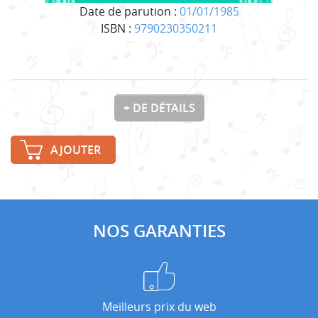
Date de parution :
01/01/1985
ISBN :
9790230350211
+ DE DÉTAILS
AJOUTER
NOS GARANTIES
Meilleurs prix du web