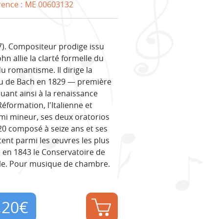
rence :
ME 00603132
7). Compositeur prodige issu
hn allie la clarté formelle du
du romantisme. Il dirige la
ieu de Bach en 1829 — première
ant ainsi à la renaissance
éformation, l'Italienne et
 mi mineur, ses deux oratorios
 20 composé à seize ans et ses
nt parmi les œuvres les plus
 en 1843 le Conservatoire de
ale. Pour musique de chambre.
,20
€