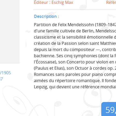
Éditeur :
Eschig Max
Réfé
Description :
Partition de Felix Mendelssohn (1809–184
d'une famille cultivée de Berlin, Mendelsso
classicisme et la sensibilité émotionnelle 
création de la Passion selon saint Matth
depuis la mort du compositeur —, contribu
bachienne. Ses cinq symphonies (dont la R
l'Écossaise), son Concerto pour violon en
(Paulus et Elias), son Octuor à cordes op.
/1905
Romances sans paroles pour piano compte
87
aimées du répertoire romantique. Il fonde
Leipzig, qui devient une référence mondi
59