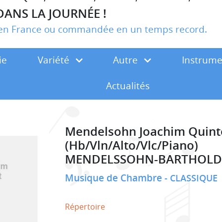
DANS LA JOURNÉE !
r en France ou commandée en un temps record.
ie
Variété
Autre
Instrum
Actualités
Mendelsohn Joachim Quint
(Hb/Vln/Alto/Vlc/Piano)
MENDELSSOHN-BARTHOLDY
Musique de Chambre
CLASSIQUE
Répertoire