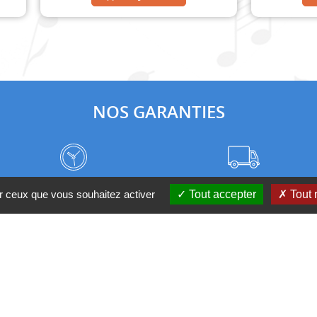
NOS GARANTIES
Frais de port à prix coûtant
Meilleurs délais du web
ur ceux que vous souhaitez activer
Tout accepter
Tout 
Nos magasins
Qui sommes-nous ?
 D'UN CONSEIL ?
Contactez-nous au 04 95 082 08