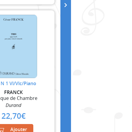
 N 1 Vl/Vlc/Piano
FRANCK
ique de Chambre
Durand
22,70
€
Ajouter