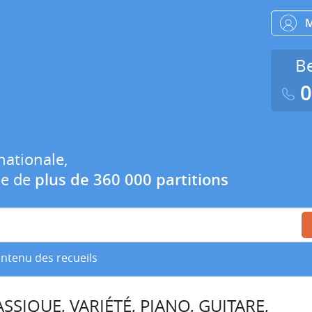
Be
0
nationale,
ue de
plus de 360 000 partitions
ontenu des recueils
SSIQUE, VARIÉTÉ, PIANO, GUITARE,