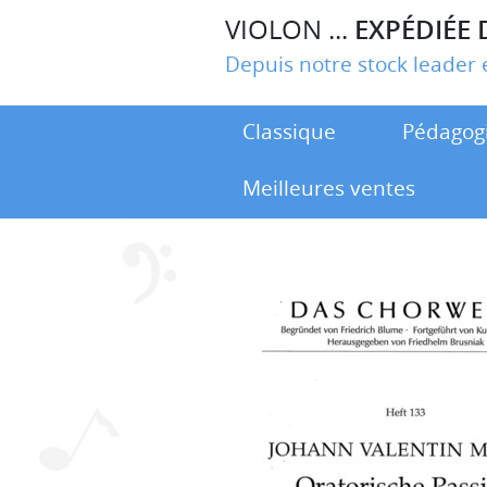
VIOLON ...
EXPÉDIÉE 
Depuis notre stock leade
Classique
Pédagog
Meilleures ventes