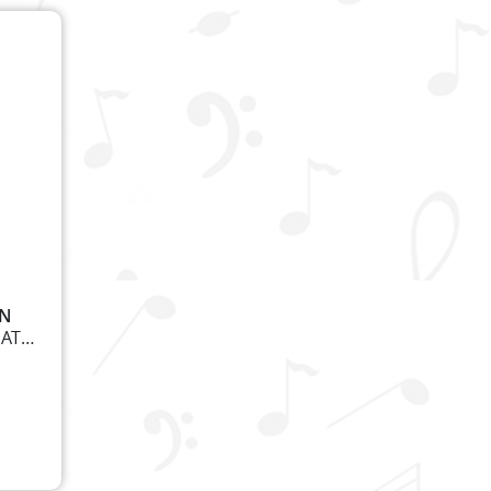
IN
Solistes (TB), Choeur Mixte (SSATB), 2 Flûtes à Be