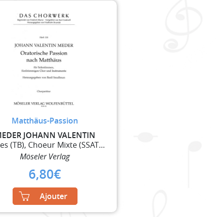
Matthäus-Passion
EDER JOHANN VALENTIN
Solistes (TB), Choeur Mixte (SSATB), 2 Flûtes à Be
Möseler Verlag
6,80
€
Ajouter