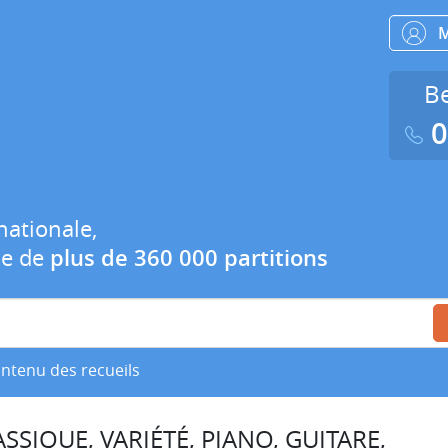
Be
0
nationale,
ue de
plus de 360 000 partitions
ontenu des recueils
SSIQUE, VARIÉTÉ, PIANO, GUITARE,