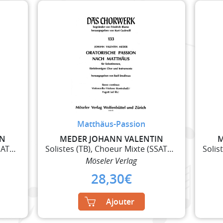
Matthäus-Passion
IN
MEDER JOHANN VALENTIN
M
Solistes (TB), Choeur Mixte (SSATB), 2 Flûtes à Be
Solistes (TB), Choeur Mixte (SSATB), 2 Flûtes à Be
Möseler Verlag
28,30
€
Ajouter