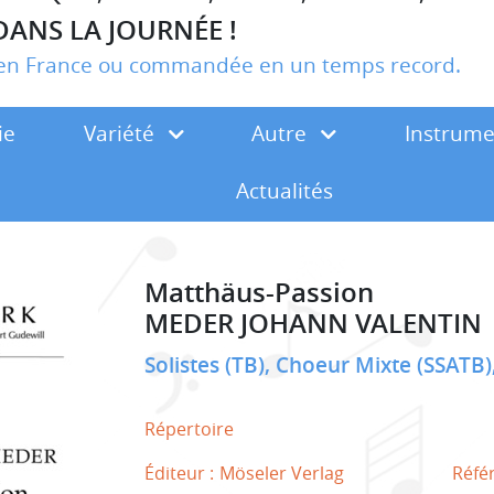
DANS LA JOURNÉE !
r en France ou commandée en un temps record.
ie
Variété
Autre
Instrum
Actualités
Matthäus-Passion
MEDER JOHANN VALENTIN
Solistes (TB), Choeur Mixte (SSATB)
Répertoire
Éditeur :
Möseler Verlag
Réfé