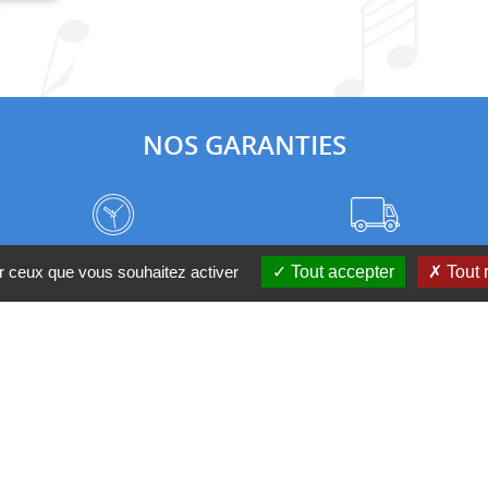
NOS GARANTIES
Frais de port à prix coûtant
Meilleurs délais du web
ur ceux que vous souhaitez activer
Tout accepter
Tout 
Nos magasins
Qui sommes-nous ?
 D'UN CONSEIL ?
Contactez-nous au 04 95 082 08