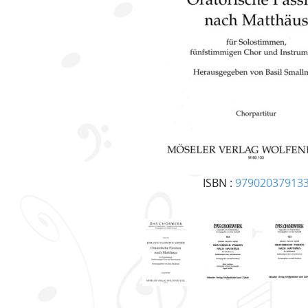
ISBN :
97902037913