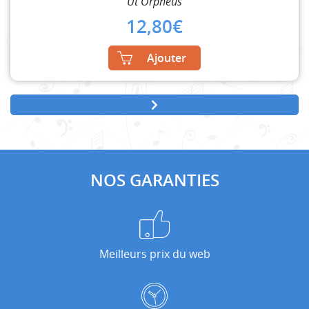
Ut Orpheus
12,80
€
Ajouter
NOS GARANTIES
Meilleurs prix du web