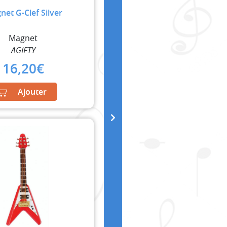
et G-Clef Silver
Magnet
AGIFTY
16,20
€
Ajouter