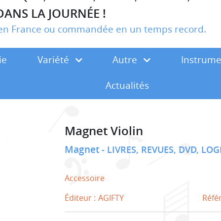
DANS LA JOURNÉE !
r en France ou commandée en un temps record.
ie
Variété
Autre
Instrum
Actualités
Magnet Violin
Magnet
LIVRES, REVUES, DVD, LOG
Accessoire
Éditeur :
AGIFTY
Réfé