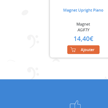
Magnet Upright Piano
Magnet
AGIFTY
14,40
€
Ajouter