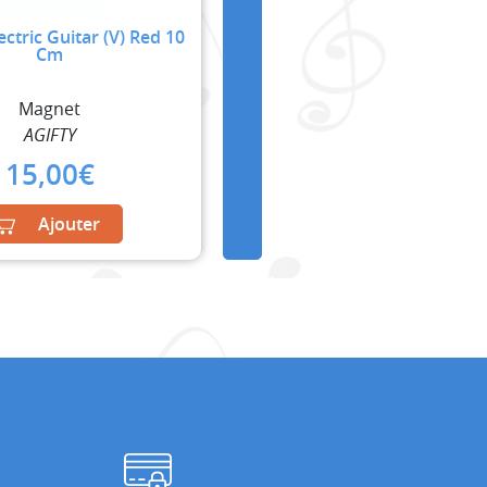
ctric Guitar (V) Red 10
Cm
Magnet
AGIFTY
15,00
€
Ajouter