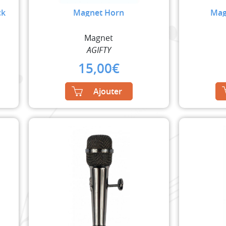
ck
Magnet Horn
Magn
Magnet
AGIFTY
15,00
€
Ajouter