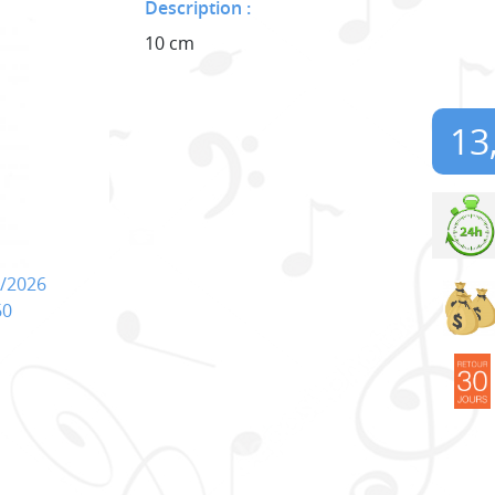
Description :
10 cm
13
/2026
60