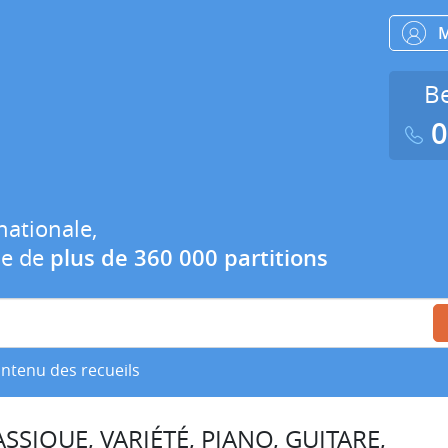
Be
0
nationale,
ue de
plus de 360 000 partitions
ontenu des recueils
SSIQUE, VARIÉTÉ, PIANO, GUITARE,