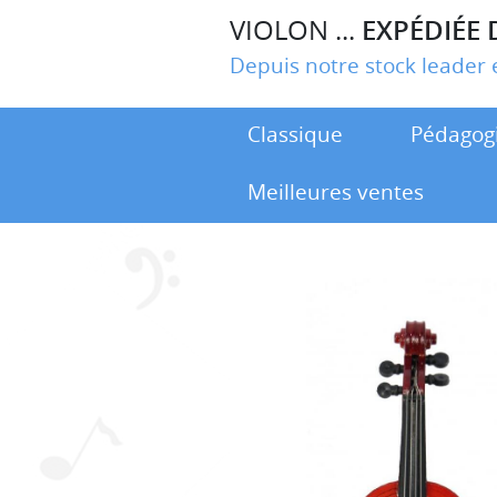
VIOLON ...
EXPÉDIÉE 
Depuis notre stock leade
Classique
Pédagog
Meilleures ventes