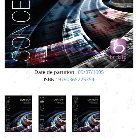
Date de parution :
09/07/1905
ISBN :
9790365225354