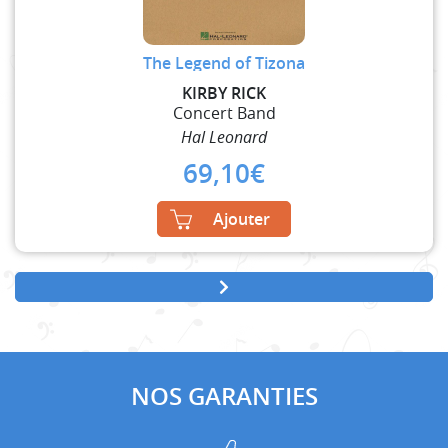
The Legend of Tizona
KIRBY RICK
Concert Band
Hal Leonard
69,10
€
Ajouter
NOS GARANTIES