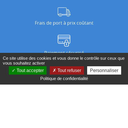
Frais de port à prix coûtant
Paiement sécurisé
Ce site utilise des cookies et vous donne le contrôle sur ceux que
vous souhaitez activer
Tout accepter
Tout refuser
Personnaliser
Nos magasins
Politique de confidentialité
Qui sommes-nous ?
BESOIN D'UN CONSEIL ?
Contactez-nous au 04 95 082 082 ou par
mail