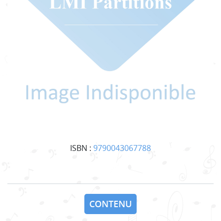
ISBN :
9790043067788
CONTENU