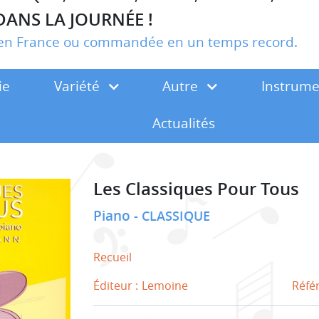
DANS LA JOURNÉE !
r en France ou commandée en un temps record.
ie
Variété
Autre
Instrum
Actualités
Les Classiques Pour Tous
Piano
CLASSIQUE
Recueil
Éditeur :
Lemoine
Réfé