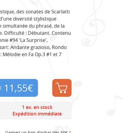
stique, des sonates de Scarlatti
'une diversité stylistique
e simultanée du phrasé, de la
e. Difficulté : Débutant. Contenu
ie #94 'La Surprise',
art: Andante grazioso, Rondo
: Mélodie en Fa Op.3 #1 et 7
11,55
€
€
Original
Current
price
price
1 ex. en stock
Expédition immédiate
was:
is:
Gagnez un bon d'achat dès 50€
*