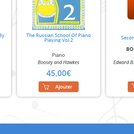
 By
The Russian School Of Piano
Secon
Playing Vol.2
BO
Piano
Boosey and Hawkes
Edward B
45,00
€
Ajouter