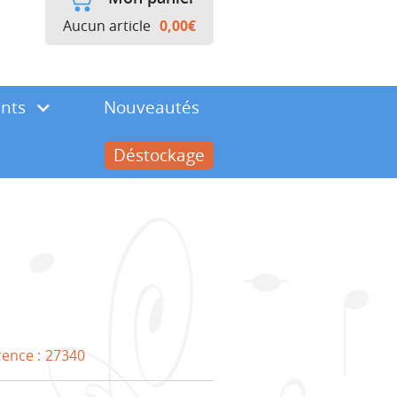
Aucun article
0,00
€
ents
Nouveautés
Déstockage
rence :
27340