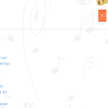
ise'
temps
#1
1 #1
rever