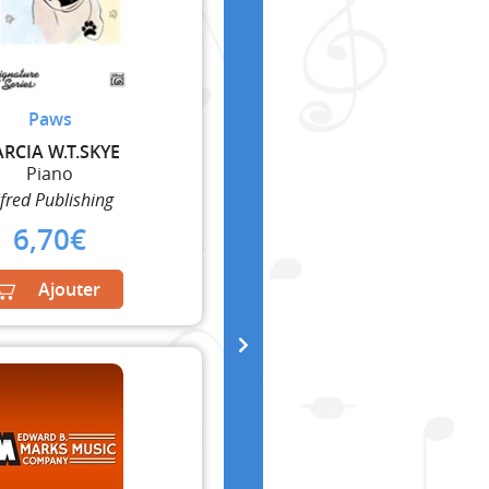
Paws
RCIA W.T.SKYE
Piano
lfred Publishing
6,70
€
Ajouter