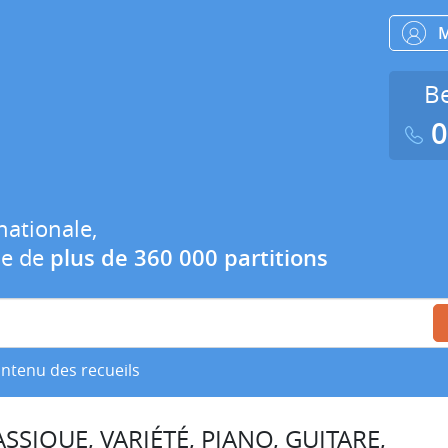
Be
0
nationale,
ue de
plus de 360 000 partitions
ontenu des recueils
SSIQUE, VARIÉTÉ, PIANO, GUITARE,