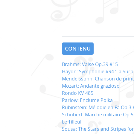
CONTENU
Brahms: Valse Op.39 #15
Haydn: Symphonie #94 'La Surpr
Mendelssohn: Chanson de prin
Mozart: Andante grazioso
Rondo KV 485
Parlow: Enclume Polka
Rubinstein: Mélodie en Fa Op.3 
Schubert: Marche militaire Op.5
Le Tilleul
Sousa: The Stars and Stripes fo