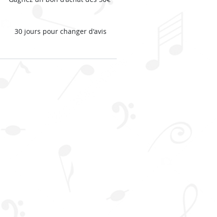
16,50€.
11,55€.
30 jours pour changer d'avis