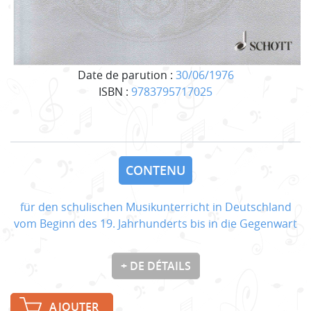
Date de parution :
30/06/1976
ISBN :
9783795717025
CONTENU
für den schulischen Musikunterricht in Deutschland
vom Beginn des 19. Jahrhunderts bis in die Gegenwart
+ DE DÉTAILS
AJOUTER