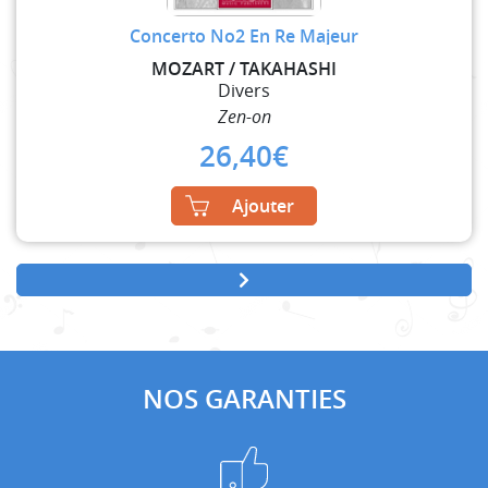
Concerto No2 En Re Majeur
MOZART / TAKAHASHI
Divers
Zen-on
26,40
€
Ajouter
NOS GARANTIES