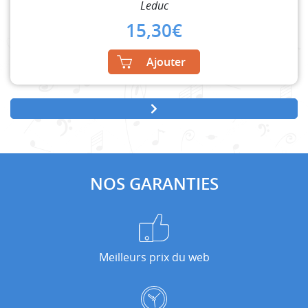
Leduc
15,30
€
Ajouter
NOS GARANTIES
Meilleurs prix du web