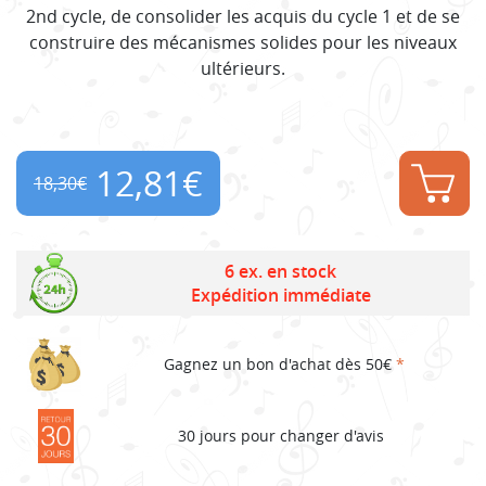
2nd cycle, de consolider les acquis du cycle 1 et de se
construire des mécanismes solides pour les niveaux
ultérieurs.
12,81
€
18,30
€
Original
Current
price
price
6 ex. en stock
Expédition immédiate
was:
is:
18,30€.
12,81€.
Gagnez un bon d'achat dès 50€
*
30 jours pour changer d'avis