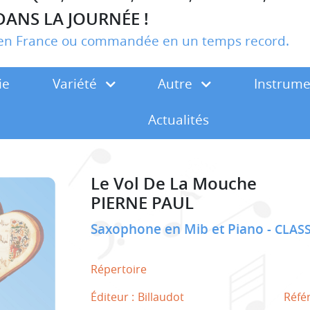
DANS LA JOURNÉE !
r en France ou commandée en un temps record.
ie
Variété
Autre
Instrum
Actualités
Le Vol De La Mouche
PIERNE PAUL
Saxophone en Mib et Piano
CLAS
Répertoire
Éditeur :
Billaudot
Réfé