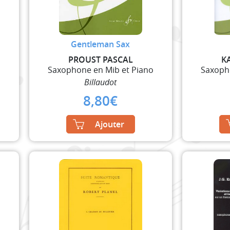
Gentleman Sax
PROUST PASCAL
K
o
Saxophone en Mib et Piano
Saxoph
Billaudot
8,80
€
Ajouter