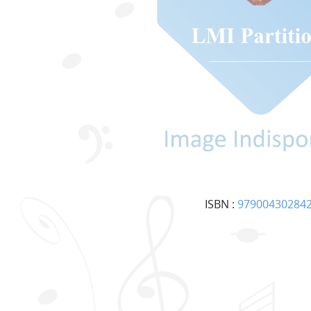
ISBN :
97900430284