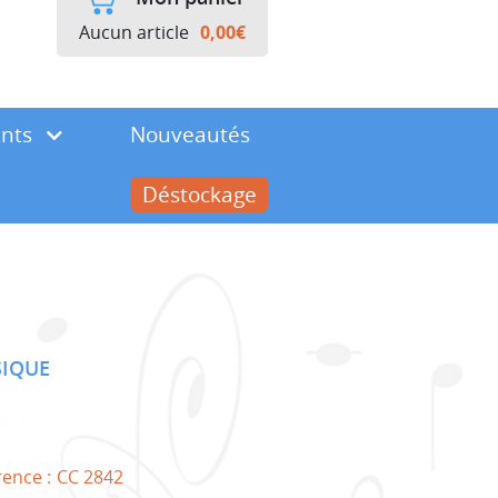
Aucun article
0,00
€
ents
Nouveautés
Déstockage
SIQUE
rence :
CC 2842