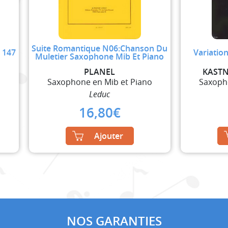
Suite Romantique N06:Chanson Du
v 147
Variation
Muletier Saxophone Mib Et Piano
N
PLANEL
KASTN
o
Saxophone en Mib et Piano
Saxoph
Leduc
16,80
€
Ajouter
NOS GARANTIES