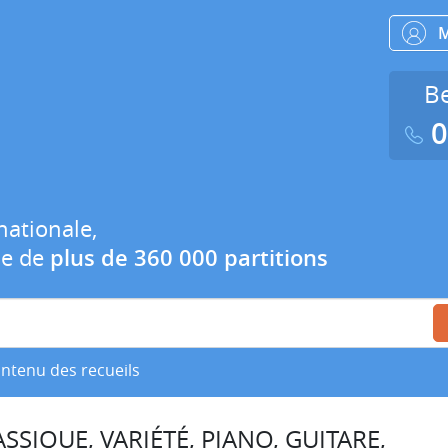
Be
0
nationale,
ue de
plus de 360 000 partitions
ontenu des recueils
SSIQUE, VARIÉTÉ, PIANO, GUITARE,