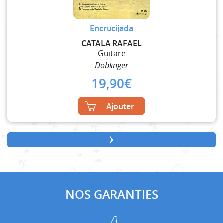
Encrucijada
CATALA RAFAEL
Guitare
Doblinger
19,90
€
Ajouter
NOS GARANTIES