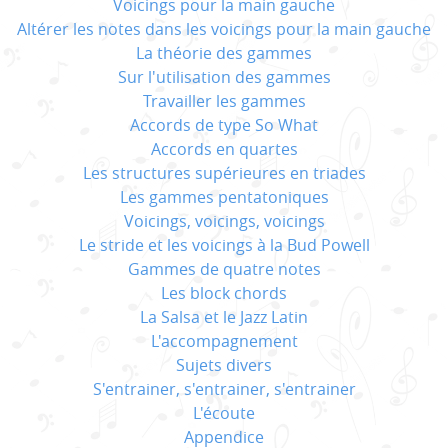
Voicings pour la main gauche
Altérer les notes dans les voicings pour la main gauche
La théorie des gammes
Sur l'utilisation des gammes
Travailler les gammes
Accords de type So What
Accords en quartes
Les structures supérieures en triades
Les gammes pentatoniques
Voicings, voicings, voicings
Le stride et les voicings à la Bud Powell
Gammes de quatre notes
Les block chords
La Salsa et le Jazz Latin
L'accompagnement
Sujets divers
S'entrainer, s'entrainer, s'entrainer
L'écoute
Appendice