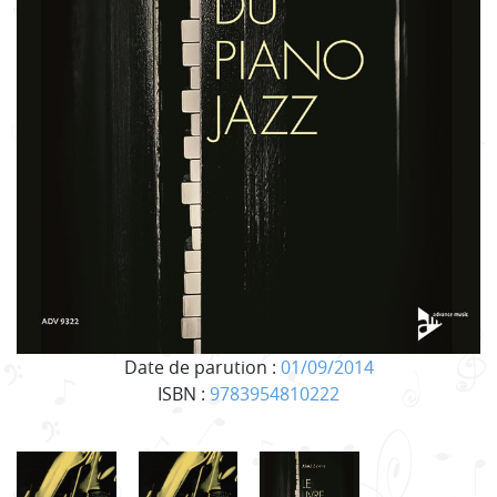
Date de parution :
01/09/2014
ISBN :
9783954810222