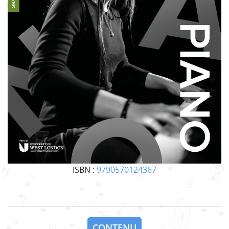
ISBN :
9790570124367
CONTENU