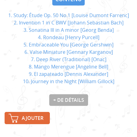
1. Study: Étude Op. 50 No.1 [Louise Dumont Farrenc]
2. Invention 1 in C BWV [Johann Sebastian Bach]
3. Sonatina III in A minor [Georg Benda]
4. Rondeau [Henry Purcell]
5. Embraceable You [George Gershwin]
6. Valse Miniature [Gennary Karganov]
7. Deep River (Traditional) [Onac]
8. Mango Merengue [Angeline Bell]
9. El zapateado [Dennis Alexander]
10. Journey in the Night [William Gillock]
+ DE DÉTAILS
AJOUTER