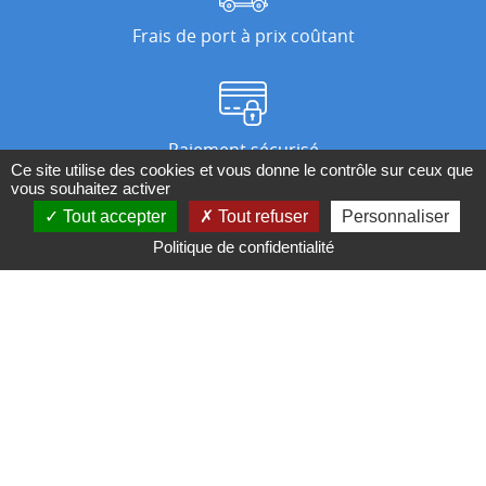
Frais de port à prix coûtant
Paiement sécurisé
Ce site utilise des cookies et vous donne le contrôle sur ceux que
vous souhaitez activer
Tout accepter
Tout refuser
Personnaliser
Nos magasins
Politique de confidentialité
Qui sommes-nous ?
BESOIN D'UN CONSEIL ?
Contactez-nous au 04 95 082 082 ou par
mail