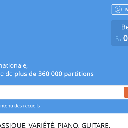
Be
0
nationale,
ue de
plus de 360 000 partitions
ontenu des recueils
SSIQUE, VARIÉTÉ, PIANO, GUITARE,