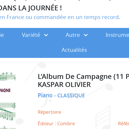
DANS LA JOURNÉE !
r en France ou commandée en un temps record.
ie
Variété
Autre
Instrum
Actualités
L’Album De Campagne (11 P
KASPAR OLIVIER
Piano
CLASSIQUE
Répertoire
Éditeur :
Combre
Réfé