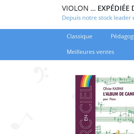
VIOLON ...
EXPÉDIÉE 
Depuis notre stock leade
Classique
Pédagog
Meilleures ventes