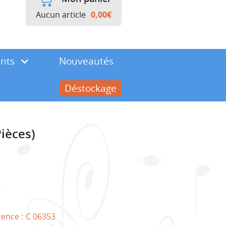
Aucun article
0,00
€
ents
Nouveautés
Déstockage
ièces)
rence :
C 06353