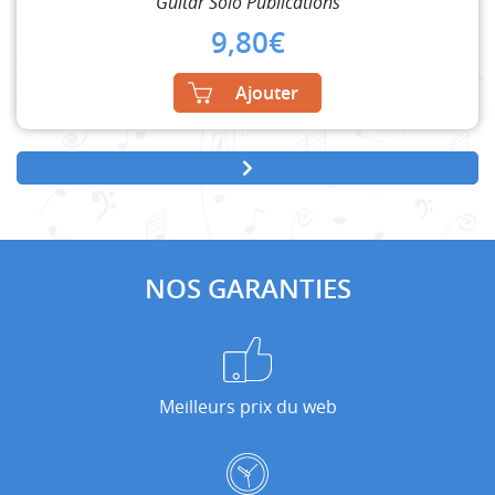
Guitar Solo Publications
9,80
€
Ajouter
NOS GARANTIES
Meilleurs prix du web