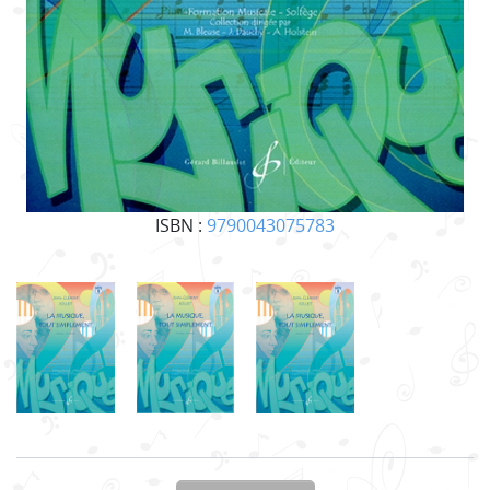
ISBN :
9790043075783