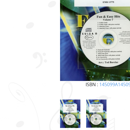
ISBN :
145099A1450