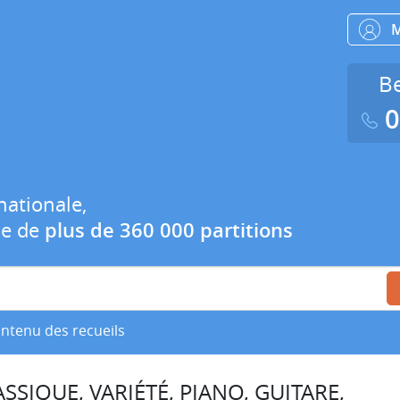
Be
0
nationale,
ue de
plus de 360 000 partitions
ontenu des recueils
SSIQUE, VARIÉTÉ, PIANO, GUITARE,