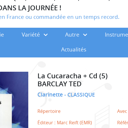
DANS LA JOURNÉE !
r en France ou commandée en un temps record.
ie
Variété
Autre
Instrum
Actualités
La Cucaracha + Cd (5)
BARCLAY TED
Clarinette
CLASSIQUE
Répertoire
Avec
Éditeur :
Marc Reift (EMR)
Réfé