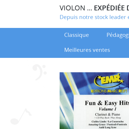
VIOLON ...
EXPÉDIÉE 
Depuis notre stock leade
Classique
Pédagog
Meilleures ventes