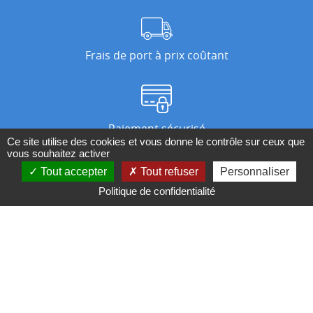
Frais de port à prix coûtant
Paiement sécurisé
Ce site utilise des cookies et vous donne le contrôle sur ceux que
vous souhaitez activer
Tout accepter
Tout refuser
Personnaliser
Nos magasins
Politique de confidentialité
Qui sommes-nous ?
BESOIN D'UN CONSEIL ?
Contactez-nous au 04 95 082 082 ou par
mail