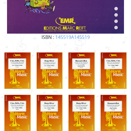
ISBN :
145519A145519