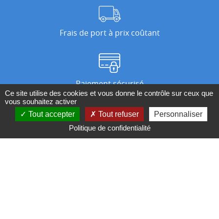
Frais de port à prix coûtant
Paiement sécurisé
Ce site utilise des cookies et vous donne le contrôle sur ceux que
vous souhaitez activer
Tout accepter
Tout refuser
Personnaliser
Nos magasins
Politique de confidentialité
Qui sommes-nous ?
BESOIN D'UN CONSEIL ?
Contactez-nous au 04 95 082 082 ou par
mail