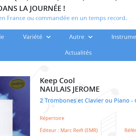
DANS LA JOURNÉE !
r en France ou commandée en un temps record.
ie
Variété
Autre
Instrum
Actualités
Keep Cool
NAULAIS JEROME
2 Trombones et Clavier ou Piano
Répertoire
Éditeur :
Marc Reift (EMR)
Réfé