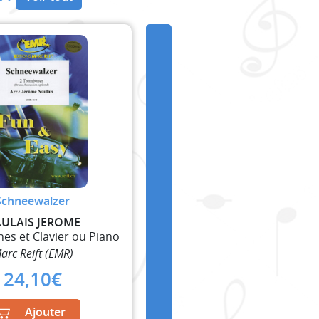
Schneewalzer
ULAIS JEROME
es et Clavier ou Piano
arc Reift (EMR)
24,10
€
Ajouter