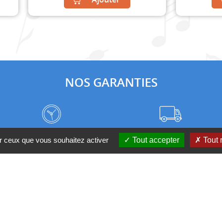
NOS GARANTIES
Frais de port à prix coûtant
Meilleurs délais du web
ur ceux que vous souhaitez activer
Tout accepter
Tout 
Nos magasins
Qui sommes-nous ?
 D'UN CONSEIL ?
Contactez-nous au 04 95 082 08