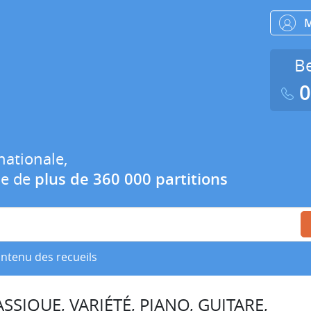
Be
0
nationale,
ue de
plus de 360 000 partitions
ontenu des recueils
SSIQUE, VARIÉTÉ, PIANO, GUITARE,