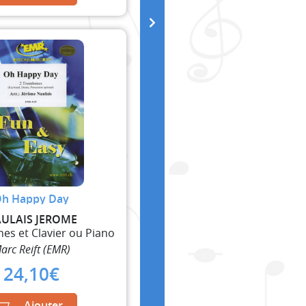
h Happy Day
ULAIS JEROME
es et Clavier ou Piano
arc Reift (EMR)
24,10
€
Ajouter