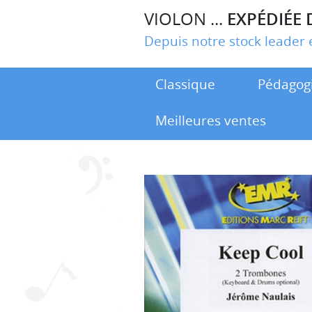
VIOLON ...
EXPÉDIÉE 
Depuis notre stock leade
Classique
Pédagog
Meilleures ventes