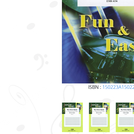
ISBN :
150223A1502