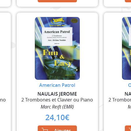
American Patrol
O
NAULAIS JEROME
NA
ano
2 Trombones et Clavier ou Piano
2 Trombon
Marc Reift (EMR)
M
24,10
€
Ajouter