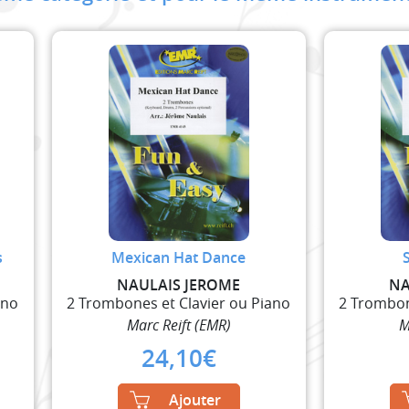
s
Mexican Hat Dance
NAULAIS JEROME
NA
ano
2 Trombones et Clavier ou Piano
2 Trombon
Marc Reift (EMR)
M
24,10
€
Ajouter