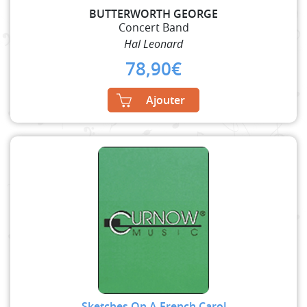
BUTTERWORTH GEORGE
Concert Band
Hal Leonard
78,90
€
Ajouter
Sketches On A French Carol