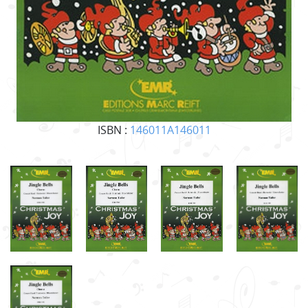
ISBN :
146011A146011