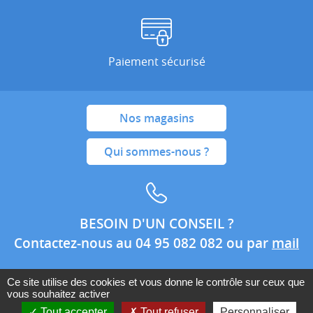
Paiement sécurisé
Nos magasins
Qui sommes-nous ?
BESOIN D'UN CONSEIL ?
Contactez-nous au 04 95 082 082 ou par
mail
Ce site utilise des cookies et vous donne le contrôle sur ceux que
vous souhaitez activer
Conditions générales de ventes
Mentions légales
Tout accepter
Tout refuser
Personnaliser