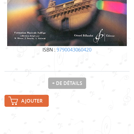
ISBN :
9790043060420
+ DE DÉTAILS
AJOUTER