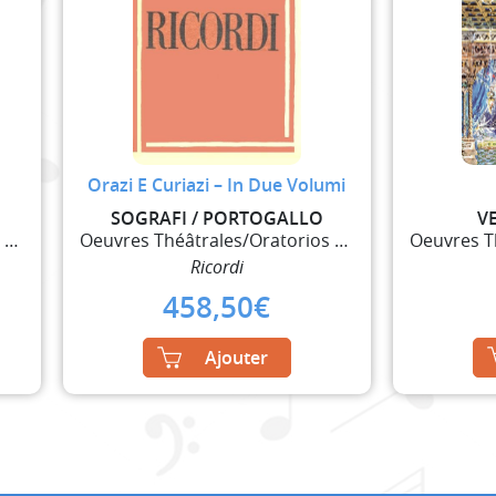
Orazi E Curiazi – In Due Volumi
SOGRAFI / PORTOGALLO
V
Oeuvres Théâtrales/Oratorios et Ballets
Oeuvres Théâtrales/Oratorios et Ballets
Ricordi
458,50
€
Ajouter