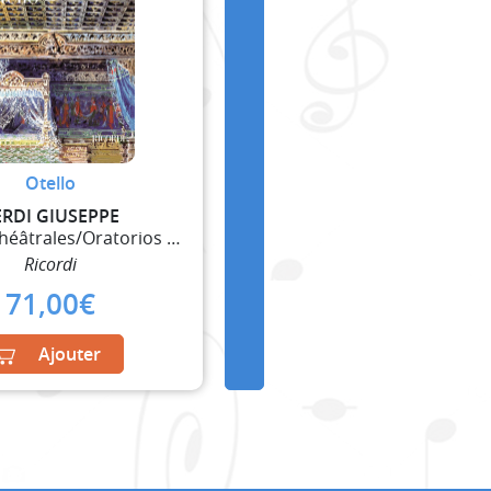
Otello
ERDI GIUSEPPE
Oeuvres Théâtrales/Oratorios et Ballets
Ricordi
71,00
€
Ajouter