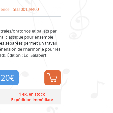
rence :
SLB 00139400
rales/oratorios et ballets par
ral classique pour ensemble
ées séparées permet un travail
réhension de l'harmonie pour les
d). Édition : Éd. Salabert.
,20
€
1 ex. en stock
Expédition immédiate