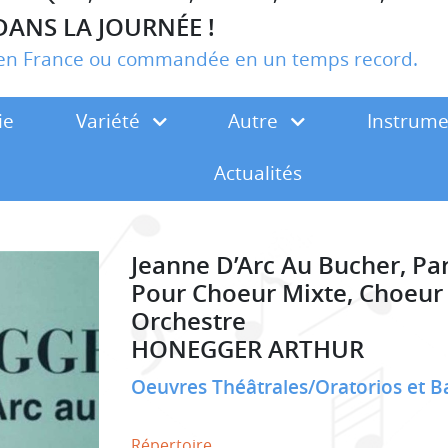
DANS LA JOURNÉE !
r en France ou commandée en un temps record.
ie
Variété
Autre
Instrum
Actualités
Jeanne D’Arc Au Bucher, Par
Pour Choeur Mixte, Choeur 
Orchestre
HONEGGER ARTHUR
Oeuvres Théâtrales/Oratorios et B
Répertoire