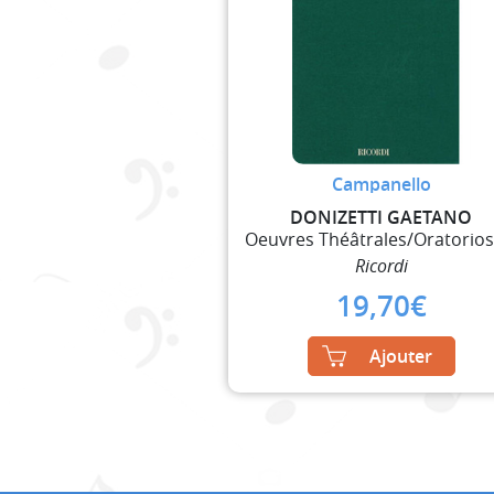
Campanello
DONIZETTI GAETANO
Ricordi
19,70
€
Ajouter