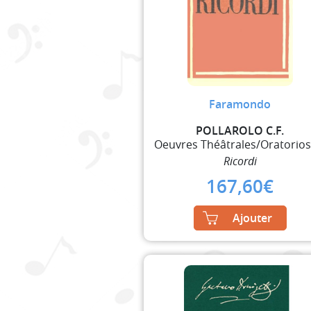
Faramondo
POLLAROLO C.F.
Ricordi
167,60
€
Ajouter