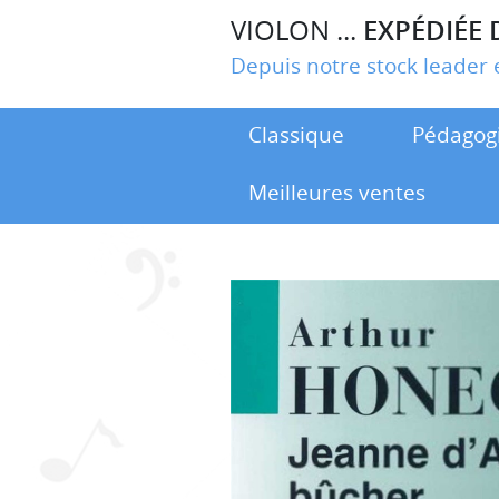
VIOLON ...
EXPÉDIÉE 
Depuis notre stock leade
Classique
Pédagog
Meilleures ventes