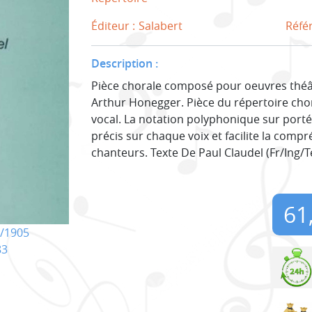
Éditeur :
Salabert
Réfé
Description :
Pièce chorale composé pour oeuvres théât
Arthur Honegger. Pièce du répertoire cho
vocal. La notation polyphonique sur port
précis sur chaque voix et facilite la comp
chanteurs. Texte De Paul Claudel (Fr/Ing/Te
61
/1905
83