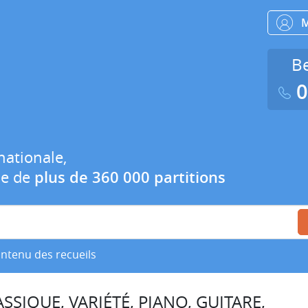
Be
0
nationale,
ue de
plus de 360 000 partitions
ontenu des recueils
SSIQUE, VARIÉTÉ, PIANO, GUITARE,