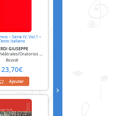
mns – Serie IV, Vol.1 –
Testo Italiano
ERDI GIUSEPPE
Oeuvres Théâtrales/Oratorios et Ballets
Ricordi
23,70
€
Ajouter