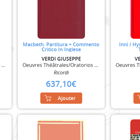
Macbeth. Partitura + Commento
Inni / Hy
Critico In Inglese
VERDI GIUSEPPE
V
Oeuvres Théâtrales/Oratorios et Ballets
Oeuvres Théâtrales/Oratorios et Ballets
Ricordi
637,10
€
Ajouter