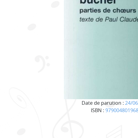
Date de parution :
24/06
ISBN :
97900480196