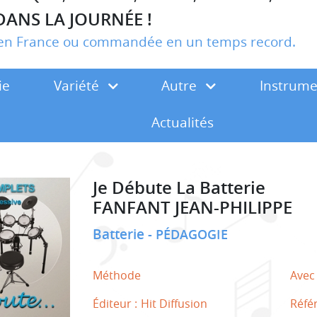
DANS LA JOURNÉE !
r en France ou commandée en un temps record.
ie
Variété
Autre
Instrum
Actualités
Je Débute La Batterie
FANFANT JEAN-PHILIPPE
Batterie
PÉDAGOGIE
Méthode
Avec
Éditeur :
Hit Diffusion
Réfé