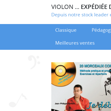
VIOLON ...
EXPÉDIÉE 
Depuis notre stock leade
Classique
Pédagog
Meilleures ventes