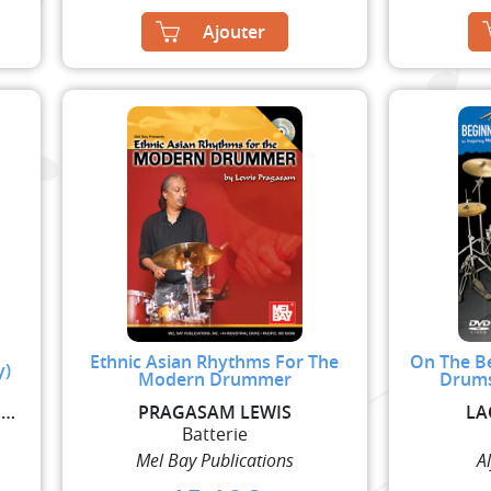
Ajouter
Ethnic Asian Rhythms For The
On The Be
y)
Modern Drummer
Drums
HOUGHTON STEVE / BLACK DAVE
PRAGASAM LEWIS
LA
Batterie
Mel Bay Publications
A