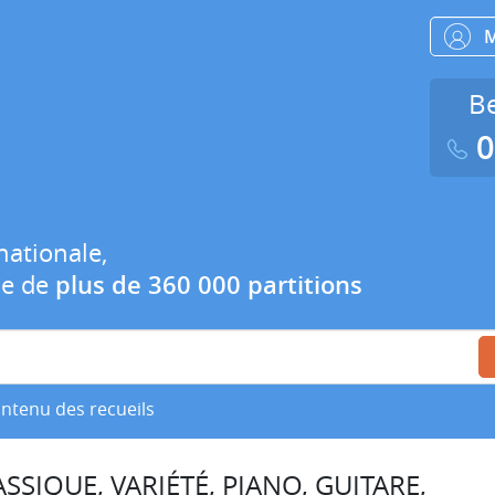
Be
0
nationale,
ue de
plus de 360 000 partitions
ontenu des recueils
SSIQUE, VARIÉTÉ, PIANO, GUITARE,