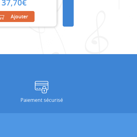
37,70
€
Ajouter
Paiement sécurisé