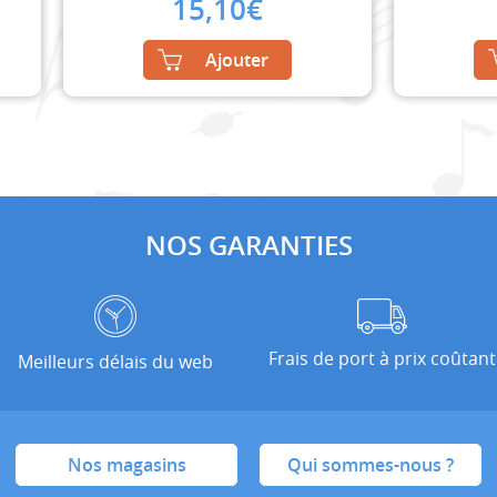
15,10
€
Ajouter
NOS GARANTIES
Frais de port à prix coûtant
Meilleurs délais du web
Nos magasins
Qui sommes-nous ?