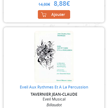
Original
Current
8,88
€
14,80
€
price
price
was:
is:
Ajouter
14,80€.
8,88€.
Eveil Aux Rythmes Et A La Percussion
TAVERNIER JEAN-CLAUDE
Eveil Musical
Billaudot