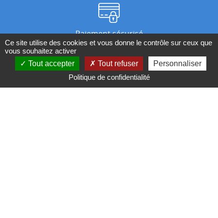
Paiement sécurisé
Ce site utilise des cookies et vous donne le contrôle sur ceux que
vous souhaitez activer
Tout accepter
Tout refuser
Personnaliser
Nos magasins
Politique de confidentialité
Qui sommes-nous ?
BESOIN D'UN CONSEIL ?
Contactez-nous au 04 95 082 082 ou par
mail
Conditions générales de ventes
Mentions légales
Politique de confidentialité