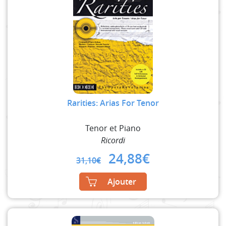
Rarities: Arias For Tenor
Tenor et Piano
Ricordi
Original
Current
24,88
€
31,10
€
price
price
was:
is:
Ajouter
31,10€.
24,88€.