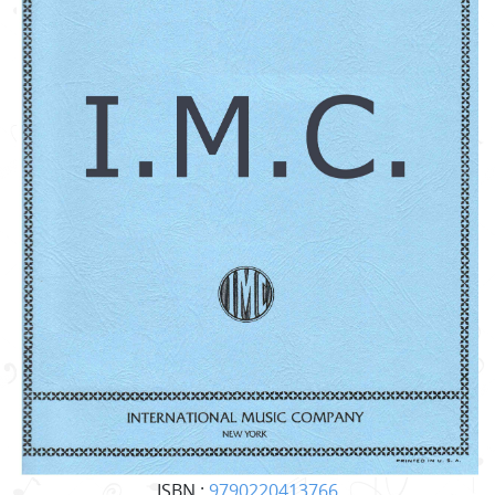
ISBN :
9790220413766