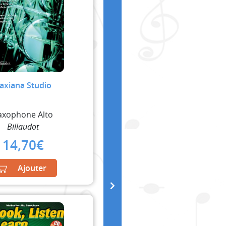
axiana Studio
axophone Alto
Billaudot
14,70
€
Ajouter