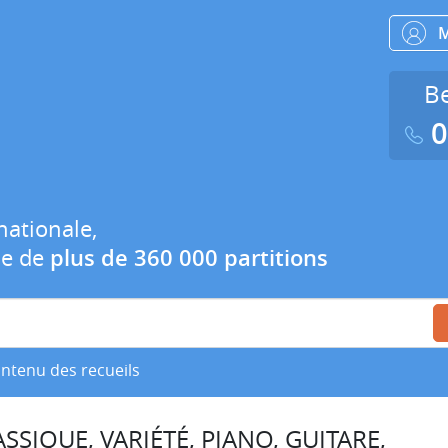
Be
0
nationale,
ue de
plus de 360 000 partitions
ontenu des recueils
SSIQUE, VARIÉTÉ, PIANO, GUITARE,