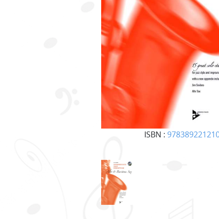
ISBN :
97838922121