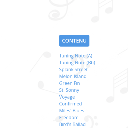
CONTENU
Tuning Note (A)
Tuning Note (Bb)
Splank Street
Melon Island
Green Fin
St. Sonny
Voyage
Confirmed
Miles' Blues
Freedom
Bird's Ballad