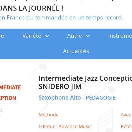
DANS LA JOURNÉE !
r en France ou commandée en un temps record.
ie
Variété
Autre
Instrum
Actualités
Intermediate Jazz Concepti
SNIDERO JIM
Saxophone Alto
PÉDAGOGIE
Méthode
Avec
Éditeur :
Advance Music
Réfé