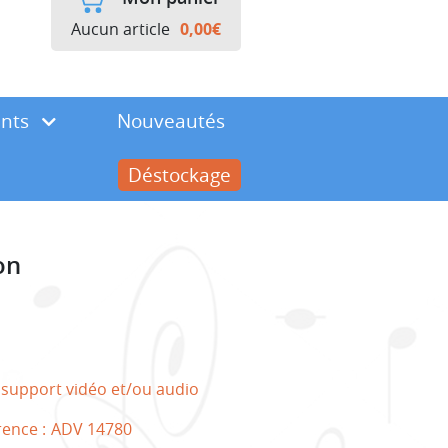
Aucun article
0,00
€
ents
Nouveautés
Déstockage
on
 support vidéo et/ou audio
rence :
ADV 14780