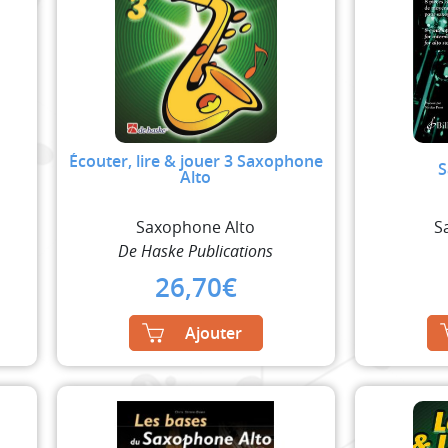
Écouter, lire & jouer 3 Saxophone
2
S
Alto
Saxophone Alto
S
De Haske Publications
26,70
€
Ajouter