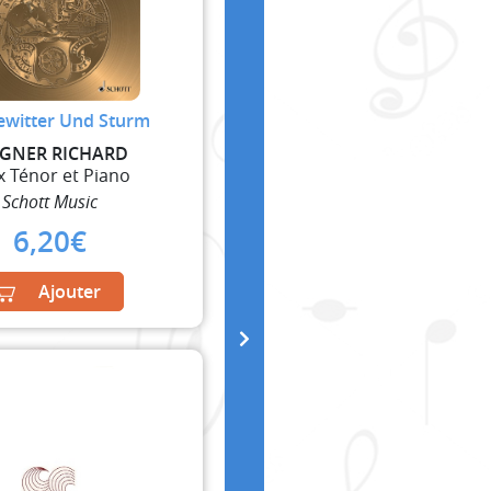
ewitter Und Sturm
GNER RICHARD
x Ténor et Piano
Schott Music
6,20
€
Ajouter