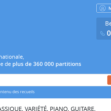
Be
0
nationale,
ue de
plus de 360 000 partitions
ontenu des recueils
SSIQUE, VARIÉTÉ, PIANO, GUITARE,