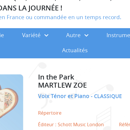
DANS LA JOURNÉE !
r en France ou commandée en un temps record.
ie
Variété
Autre
Instrum
Actualités
In the Park
MARTLEW ZOE
Voix Ténor et Piano
CLASSIQUE
Répertoire
Éditeur :
Schott Music London
Réfé