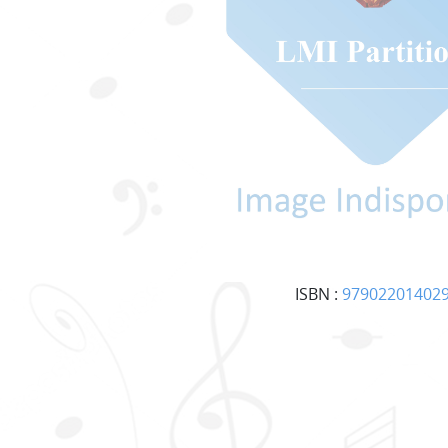
ISBN :
97902201402