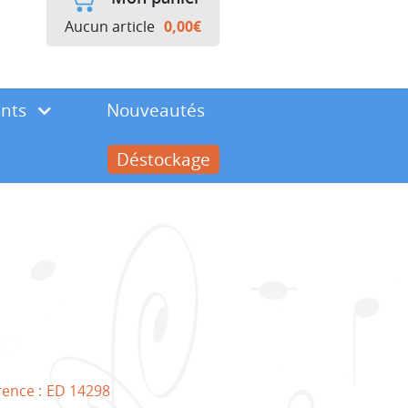
Aucun article
0,00
€
ents
Nouveautés
Déstockage
rence :
ED 14298