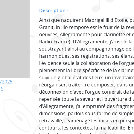
Description :
Ainsi que naquirent Madrigal III d'Etoilé, 
Granit, In illo tempore est le fruit de la r
oeuvres, Allegramente pour clarinette e
Radio-France). D'Allegramente, j'ai isolé la 
soustrayant ainsi au compagnonnage de l'
harmoniques, ses registrations, ses élans, s
l'évidence seule la collaboration de l'orgue
pleinement la libre spécificité de la clar
suivi un global état des lieux, un inventai
/2025
réorganiser, traiter, re-composer, dans 
16
déconnexion d'avec l'orgue conférait de la
repensée toute la saveur et l'ouverture d'un
d'Allegramente, j'ai emprunté des fragme
dimensions, parfois sous forme de simples
retravaillé, réaménagé les mises en perspec
contours, les contextes, la malléabilité. 