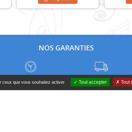
NOS GARANTIES
Frais de port à prix coûtant
Meilleurs délais du web
ur ceux que vous souhaitez activer
Tout accepter
Tout 
Nos magasins
Qui sommes-nous ?
 D'UN CONSEIL ?
Contactez-nous au 04 95 082 08