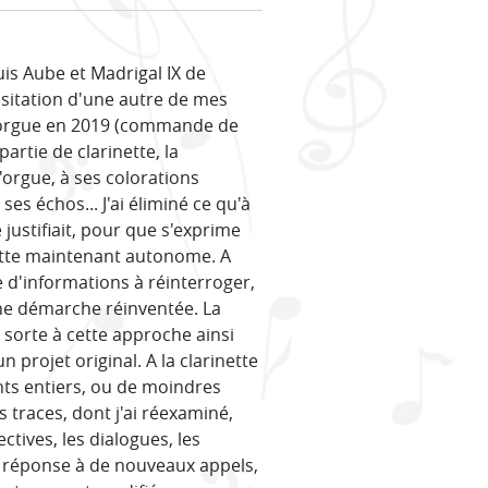
puis Aube et Madrigal IX de
evisitation d'une autre de mes
t orgue en 2019 (commande de
partie de clarinette, la
orgue, à ses colorations
es échos... J'ai éliminé ce qu'à
 justifiait, pour que s'exprime
inette maintenant autonome. A
re d'informations à réinterroger,
une démarche réinventée. La
 sorte à cette approche ainsi
 projet original. A la clarinette
nts entiers, ou de moindres
 traces, dont j'ai réexaminé,
tives, les dialogues, les
En réponse à de nouveaux appels,