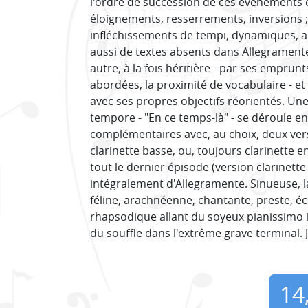
l'ordre de succession de ces évènements e
éloignements, resserrements, inversions
infléchissements de tempi, dynamiques, ar
aussi de textes absents dans Allegramente
autre, à la fois héritière - par ses emprun
abordées, la proximité de vocabulaire - et
avec ses propres objectifs réorientés. Une
tempore - "En ce temps-là" - se déroule en
complémentaires avec, au choix, deux vers
clarinette basse, ou, toujours clarinette e
tout le dernier épisode (version clarinett
intégralement d'Allegramente. Sinueuse, la
féline, arachnéenne, chantante, preste, é
rhapsodique allant du soyeux pianissimo ini
du souffle dans l'extrême grave terminal.
14