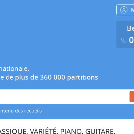
Be
0
nationale,
ue de
plus de 360 000 partitions
ontenu des recueils
SSIQUE, VARIÉTÉ, PIANO, GUITARE,