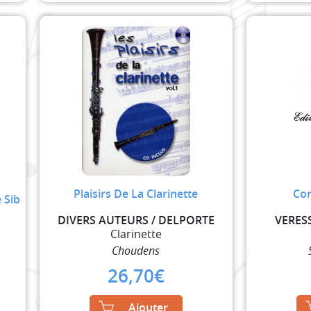
m
Plaisirs De La Clarinette
Con
 Sib
DIVERS AUTEURS / DELPORTE
VERES
Clarinette
Choudens
26,70
€
Ajouter