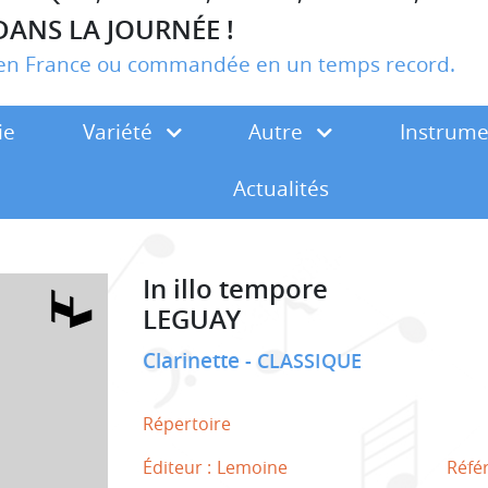
DANS LA JOURNÉE !
r en France ou commandée en un temps record.
ie
Variété
Autre
Instrum
Actualités
In illo tempore
LEGUAY
Clarinette
CLASSIQUE
Répertoire
Éditeur :
Lemoine
Réfé