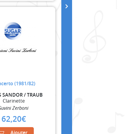
certo (1981/82)
S SANDOR / TRAUB
Clarinette
Suvini Zerboni
62,20
€
Ajouter