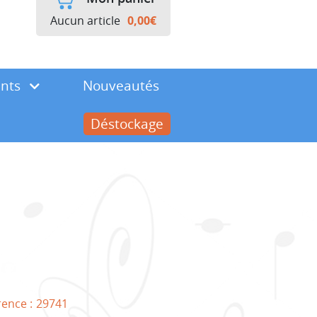
Aucun article
0,00
€
ents
Nouveautés
Déstockage
rence :
29741