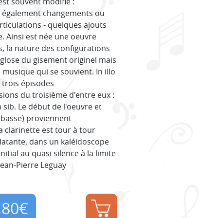
st souvent modifié :
 ; également changements ou
ticulations - quelques ajouts
. Ainsi est née une oeuvre
ts, la nature des configurations
 glose du gisement originel mais
 musique qui se souvient. In illo
 trois épisodes
ions du troisième d'entre eux :
n sib. Le début de l'oeuvre et
e basse) proviennent
 clarinette est tour à tour
clatante, dans un kaléidoscope
tial au quasi silence à la limite
 Jean-Pierre Leguay
,80
€