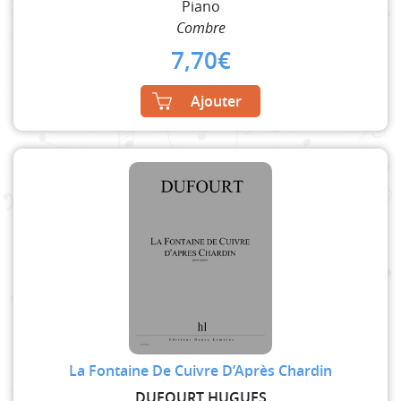
Piano
Combre
7,70
€
Ajouter
La Fontaine De Cuivre D’Après Chardin
DUFOURT HUGUES