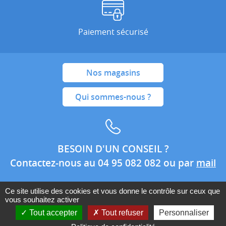
Paiement sécurisé
Nos magasins
Qui sommes-nous ?
BESOIN D'UN CONSEIL ?
Contactez-nous au 04 95 082 082 ou par
mail
Ce site utilise des cookies et vous donne le contrôle sur ceux que
vous souhaitez activer
Conditions générales de ventes
Mentions légales
Tout accepter
Tout refuser
Personnaliser
Politique de confidentialité