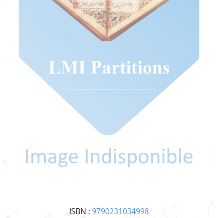
ISBN :
9790231034998