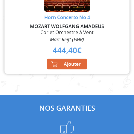
Horn Concerto No 4
MOZART WOLFGANG AMADEUS
Cor et Orchestre à Vent
Marc Reift (EMR)
444,40
€
Ajouter
NOS GARANTIES