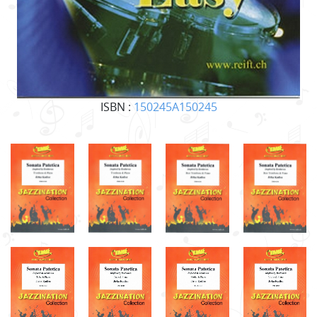
ISBN :
150245A150245