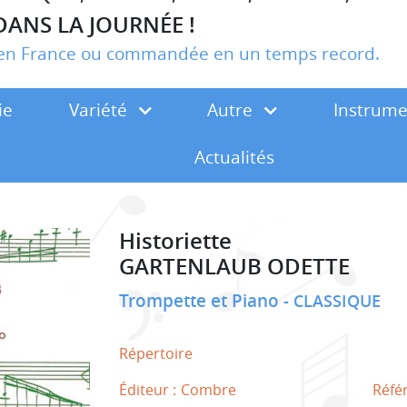
DANS LA JOURNÉE !
r en France ou commandée en un temps record.
ie
Variété
Autre
Instrum
Actualités
Historiette
GARTENLAUB ODETTE
Trompette et Piano
CLASSIQUE
Répertoire
Éditeur :
Combre
Réfé