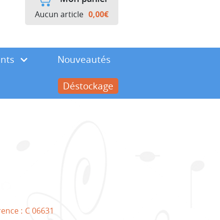
Aucun article
0,00
€
ents
Nouveautés
Déstockage
rence :
C 06631