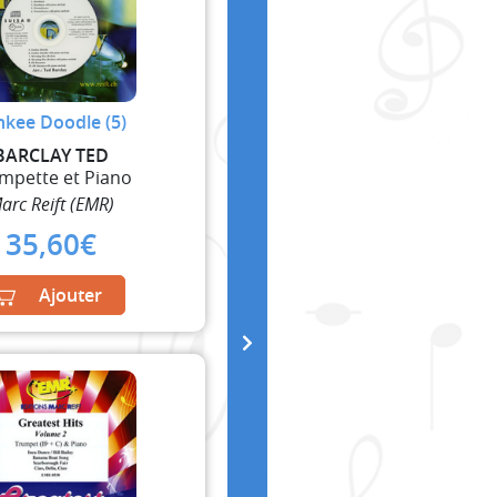
nkee Doodle (5)
BARCLAY TED
mpette et Piano
arc Reift (EMR)
35,60
€
Ajouter