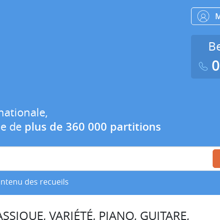
Be
0
nationale,
ue de
plus de 360 000 partitions
ontenu des recueils
SSIQUE, VARIÉTÉ, PIANO, GUITARE,