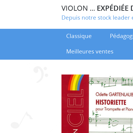
VIOLON ...
EXPÉDIÉE 
Depuis notre stock leade
Classique
Pédagog
Meilleures ventes