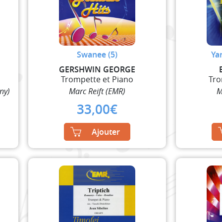
Swanee (5)
Ya
GERSHWIN GEORGE
Trompette et Piano
Tro
ny)
Marc Reift (EMR)
M
33,00
€
Ajouter