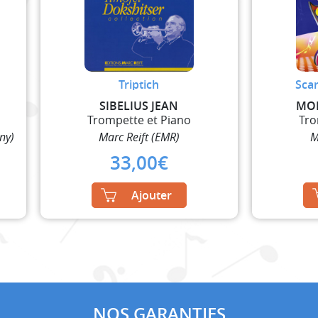
Triptich
Scar
SIBELIUS JEAN
MOR
Trompette et Piano
Tro
ny)
Marc Reift (EMR)
M
33,00
€
Ajouter
NOS GARANTIES